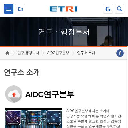
본문 바로가기
주요메뉴 바로가기
하단메뉴 바로가기
En
연구ㆍ행정부서
연구·행정부서
AIDC연구본부
연구소 소개
연구소 소개
AIDC연구본부
AIDC연구본부에서는 초거대
인공지능 모델의 빠른 학습과 실시간·
고효율 추론에 필요한 초성능 컴퓨팅
실현을 목표로 연구개발을 수행하고