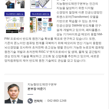
지능형반도체연구본부는 인간의
지능을 달성하기 위한 디지털
신경망의 절정에 이른 인공신경망인
트랜스포머(Transformer) 모델을
기반으로 학습할 수 있는 초거대
인공신경망 SW/HW 반도체를 연구·
설계·개발하고 있으며, 페타플롭스
성능 기가바이트급 메모리 융합 NM-
PIM 프로세서 반도체 원천기술 확보를 목표로 연구하고 있습니다. 또한,
기존의 폰노이만 컴퓨팅 한계를 극복하기 위해 메모리와 연산 기능이 융합된
뇌신경망을 모사하여 초저전력·초고성능 병렬 연산이 가능한 뉴로모픽 컴퓨팅
원천기술 개발과 초저전력 RISC-V 엣지프로세서 및 생체, 물체 및 공간탐지
센싱 반도체 기술을 확보하고 고도화 및 산업화를 추진하고 있으며, 새로운
양자컴퓨팅의 제어 반도체 원천 기술에도 관심을 갖고 있습니다.
지능형반도체연구본부
본부장 여준기
042-860-1248
연락처