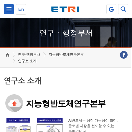
본문 바로가기
주요메뉴 바로가기
하단메뉴 바로가기
En
연구ㆍ행정부서
연구·행정부서
지능형반도체연구본부
연구소 소개
연구소 소개
지능형반도체연구본부
AI반도체는 성장 가능성이 크며,
글로벌 시장을 선도할 수 있는
분야입니다.