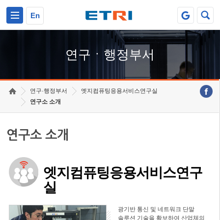
본문 바로가기
주요메뉴 바로가기
하단메뉴 바로가기
En
연구ㆍ행정부서
연구·행정부서
엣지컴퓨팅응용서비스연구실
연구소 소개
연구소 소개
엣지컴퓨팅응용서비스연구
실
광기반 통신 및 네트워크 단말
솔루션 기술을 확보하여 산업체의