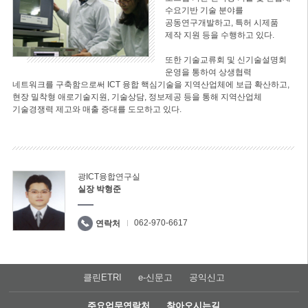
수요기반 기술 분야를
공동연구개발하고, 특허 시제품
제작 지원 등을 수행하고 있다.
또한 기술교류회 및 신기술설명회
운영을 통하여 상생협력
네트워크를 구축함으로써 ICT 융합 핵심기술을 지역산업체에 보급 확산하고,
현장 밀착형 애로기술지원, 기술상담, 정보제공 등을 통해 지역산업체
기술경쟁력 제고와 매출 증대를 도모하고 있다.
광ICT융합연구실
실장 박형준
062-970-6617
연락처
클린ETRI
e-신문고
공익신고
주요업무연락처
찾아오시는길