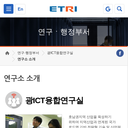
본문 바로가기
주요메뉴 바로가기
하단메뉴 바로가기
En
연구ㆍ행정부서
연구·행정부서
광ICT융합연구실
연구소 소개
연구소 소개
광ICT융합연구실
호남권지역 산업을 육성하기
위하여 지역산업과 연계된 국가
로드맵 기반 전략형 기술 및 산업체