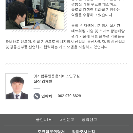
광통신 기술 수요를 해소하고
글로벌 경쟁력 강화를 지원하는
역할을 수행하고 있습니다.
특히, 신재생에너지장치 실시간
네트워킹 기술 및 스마트 광분배망
관리 기술에 대한 솔루션 기술들을
확보하고 있으며, 이를 기반으로 에너지장치 산업체, 통신사업자, 장비 산업체
및 광통신부품 산업체가 협력하는 에코 모델을 지원하고 있습니다.
엣지컴퓨팅응용서비스연구실
실장 김재인
062-970-6629
연락처
클린ETRI
e-신문고
공익신고
주요업무연락처
찾아오시는길