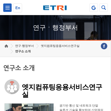
본문 바로가기
주요메뉴 바로가기
하단메뉴 바로가기
En
연구ㆍ행정부서
연구·행정부서
엣지컴퓨팅응용서비스연구실
연구소 소개
연구소 소개
엣지컴퓨팅응용서비스연구
실
광기반 통신 및 네트워크 단말
솔루션 기술을 확보하여 산업체의