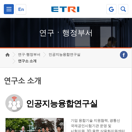
본문 바로가기
주요메뉴 바로가기
하단메뉴 바로가기
En
연구ㆍ행정부서
연구·행정부서
인공지능융합연구실
연구소 소개
연구소 소개
인공지능융합연구실
기업 융합기술 지원협력, 광통신
국제공인시험기관 운영 및
시험지원, 3D 융합 상용화지원센터