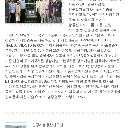
지원과 센터 연구사업 및
연구결과물의 Q-mark 검증을
담당하고 있다. 국제공인시험기관
운영 및 시험지원 분야는
광통신소자, 부품, 모듈, 단말,
시스템 등 광통신 전 분야에 대해
국내에서 유일하게 미국 A2LA로부터 국제공인시험기관 자격을 획득하여
산업체의 시험인증을 지원하고 있다. 시험내용은 Telcordia, IEEE, IEC,
TIA/EIA, MIL-STD 등 66개 국제시험규격에 따른 광통신 제품의 온·습도순환,
충격, 진동, 내부 습도 등 신뢰성 15개 항목 및 중심파장, 반사·삽입손실,
편광모드 분산 등 특성 측정 42개 항목에 달한다. 3D융합상용화지원 분야는
기존 산업의 구조에 3차원 영상기술 또는 3차원 정보기술을 접목하여 새로운
부가가치 창출을 위해 광주광역시 지역을 거점으로 3D융합상용화지원센터
지원인프라 구축 및 상용화지원서비스, 기술사업화지원을 통해 3D 강소기업
및 중핵기업을 육성하여 지역균형발전을 목적으로 있다. 또한 1실 1기업 지원,
ETRI 신기술설명회 개최, 중소기업 지원활동에 대한 고객 만족도 조사를
수행하고 있으며, 호남권연구센터에서 수행하고 있는 연구개발 사업에 대한
품질관리를 위하여 사업 Q-mark 프로세스 검증과 기술 이전을 위한 연구개발
결과물에 대한 기술 Q-mark 검증업무도 수행하고 있다.
인공지능융합연구실