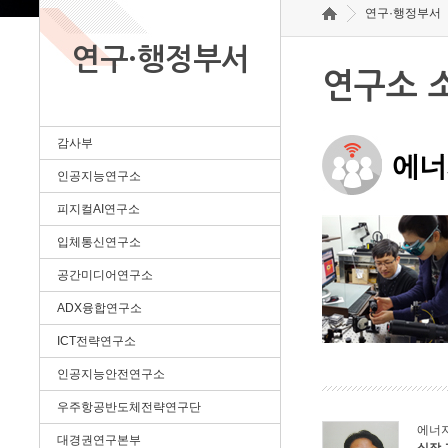
연구·행정부서
연구·행정부서
연구소 
감사부
에너
인공지능연구소
피지컬AI연구소
입체통신연구소
공간미디어연구소
ADX융합연구소
ICT전략연구소
인공지능안전연구소
우주항공반도체전략연구단
에너
대경권연구본부