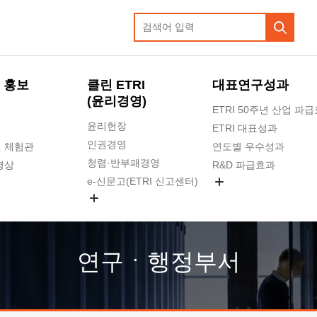
 홍보
클린 ETRI
대표연구성과
(윤리경영)
ETRI 50주년 산업 파
윤리헌장
ETRI 대표성과
인권경영
 체험관
연도별 우수성과
청렴·반부패경영
영상
R&D 파급효과
e-신문고(ETRI 신고센터)
지식공유플랫폼
공익신고
청렴포털 신고
고객의소리
연구ㆍ행정부서
수의계약 현황
부패징계 현황
감사결과공개