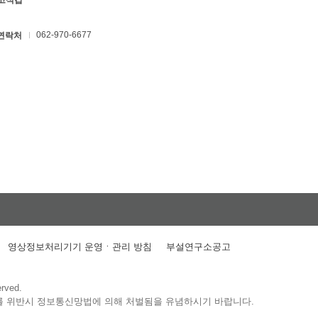
 고석갑
062-970-6677
연락처
영상정보처리기기 운영ㆍ관리 방침
부설연구소공고
erved.
를 위반시 정보통신망법에 의해 처벌됨을 유념하시기 바랍니다.