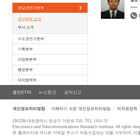
실장
호남권연구본부
연구본부 소개
부서 소개
수도권연구본부
기획본부
사업화본부
행정본부
대외협력부
클린ETRI
e-신문고
공익신고
개인정보처리방침
이해하기 쉬운 개인정보처리방침
저작권정책
(34129) 대전광역시 유성구 가정로 218, TEL
1466-38
Electronics and Telecommunications Research Institute.
All rights res
본 홈페이지에 게시된 이메일 주소가 자동수집되는 것을 거부하며, 이