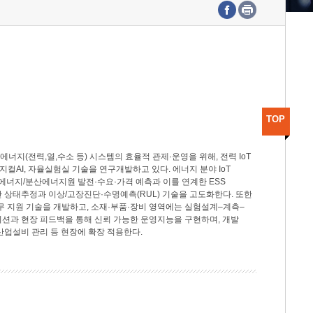
수도권연구본부
기획본부
사업화본부
행정본부
대외협력부
TOP
지(전력,열,수소 등) 시스템의 효율적 관제·운영을 위해, 전력 IoT
M, 피지컬AI, 자율실험실 기술을 연구개발하고 있다. 에너지 분야 IoT
너지/분산에너지원 발전·수요·가격 예측과 이를 연계한 ESS
반 상태추정과 이상/고장진단·수명예측(RUL) 기술을 고도화한다. 또한
무 지원 기술을 개발하고, 소재·부품·장비 영역에는 실험설계–계측–
이션과 현장 피드백을 통해 신뢰 가능한 운영지능을 구현하며, 개발
산업설비 관리 등 현장에 확장 적용한다.