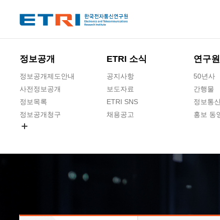
본문 바로가기
주요메뉴 바로가기
하단메뉴 바로가기
정보공개
ETRI 소식
연구원
정보공개제도안내
공지사항
50년사
사전정보공개
보도자료
간행물
정보목록
ETRI SNS
정보통신
정보공개청구
채용공고
홍보 동
경영공시
공공데이터개방
사업실명제