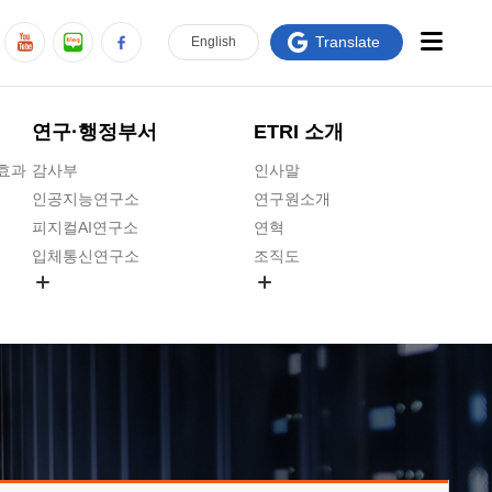
Translate
En
glish
연구·행정부서
ETRI 소개
급효과
감사부
인사말
인공지능연구소
연구원소개
피지컬AI연구소
연혁
입체통신연구소
조직도
공간미디어연구소
기타 공개정보
ADX융합연구소
원규 제·개정 예고
ICT전략연구소
연구원 고객헌장
인공지능안전연구소
ETRI CI
우주항공반도체전략연구단
주요업무연락처
대경권연구본부
찾아오시는길
호남권연구본부