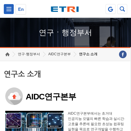
본문 바로가기
주요메뉴 바로가기
하단메뉴 바로가기
En
연구ㆍ행정부서
연구·행정부서
AIDC연구본부
연구소 소개
연구소 소개
AIDC연구본부
AIDC연구본부에서는 초거대
인공지능 모델의 빠른 학습과 실시간·
고효율 추론에 필요한 초성능 컴퓨팅
실현을 목표로 연구개발을 수행하고