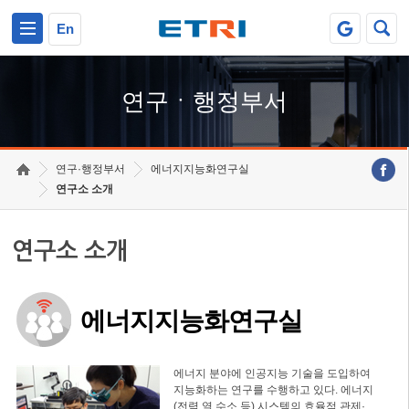
본문 바로가기
주요메뉴 바로가기
하단메뉴 바로가기
En
연구ㆍ행정부서
연구·행정부서
에너지지능화연구실
연구소 소개
연구소 소개
에너지지능화연구실
에너지 분야에 인공지능 기술을 도입하여
지능화하는 연구를 수행하고 있다. 에너지
(전력,열,수소 등) 시스템의 효율적 관제·