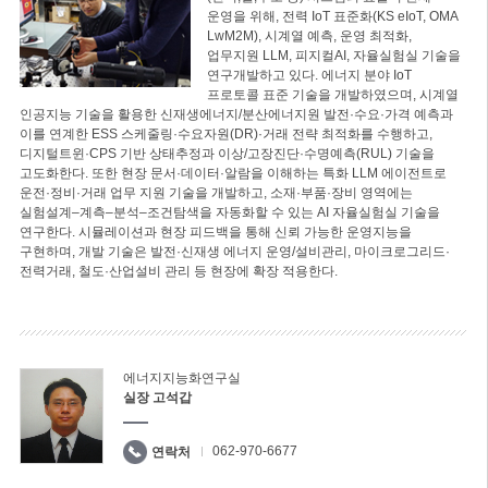
운영을 위해, 전력 IoT 표준화(KS eIoT, OMA
LwM2M), 시계열 예측, 운영 최적화,
업무지원 LLM, 피지컬AI, 자율실험실 기술을
연구개발하고 있다. 에너지 분야 IoT
프로토콜 표준 기술을 개발하였으며, 시계열
인공지능 기술을 활용한 신재생에너지/분산에너지원 발전·수요·가격 예측과
이를 연계한 ESS 스케줄링·수요자원(DR)·거래 전략 최적화를 수행하고,
디지털트윈·CPS 기반 상태추정과 이상/고장진단·수명예측(RUL) 기술을
고도화한다. 또한 현장 문서·데이터·알람을 이해하는 특화 LLM 에이전트로
운전·정비·거래 업무 지원 기술을 개발하고, 소재·부품·장비 영역에는
실험설계–계측–분석–조건탐색을 자동화할 수 있는 AI 자율실험실 기술을
연구한다. 시뮬레이션과 현장 피드백을 통해 신뢰 가능한 운영지능을
구현하며, 개발 기술은 발전·신재생 에너지 운영/설비관리, 마이크로그리드·
전력거래, 철도·산업설비 관리 등 현장에 확장 적용한다.
에너지지능화연구실
실장 고석갑
062-970-6677
연락처