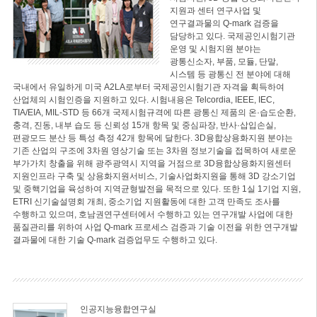
지원과 센터 연구사업 및
연구결과물의 Q-mark 검증을
담당하고 있다. 국제공인시험기관
운영 및 시험지원 분야는
광통신소자, 부품, 모듈, 단말,
시스템 등 광통신 전 분야에 대해
국내에서 유일하게 미국 A2LA로부터 국제공인시험기관 자격을 획득하여
산업체의 시험인증을 지원하고 있다. 시험내용은 Telcordia, IEEE, IEC,
TIA/EIA, MIL-STD 등 66개 국제시험규격에 따른 광통신 제품의 온·습도순환,
충격, 진동, 내부 습도 등 신뢰성 15개 항목 및 중심파장, 반사·삽입손실,
편광모드 분산 등 특성 측정 42개 항목에 달한다. 3D융합상용화지원 분야는
기존 산업의 구조에 3차원 영상기술 또는 3차원 정보기술을 접목하여 새로운
부가가치 창출을 위해 광주광역시 지역을 거점으로 3D융합상용화지원센터
지원인프라 구축 및 상용화지원서비스, 기술사업화지원을 통해 3D 강소기업
및 중핵기업을 육성하여 지역균형발전을 목적으로 있다. 또한 1실 1기업 지원,
ETRI 신기술설명회 개최, 중소기업 지원활동에 대한 고객 만족도 조사를
수행하고 있으며, 호남권연구센터에서 수행하고 있는 연구개발 사업에 대한
품질관리를 위하여 사업 Q-mark 프로세스 검증과 기술 이전을 위한 연구개발
결과물에 대한 기술 Q-mark 검증업무도 수행하고 있다.
인공지능융합연구실