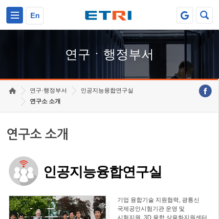
본문 바로가기
주요메뉴 바로가기
하단메뉴 바로가기
En
연구ㆍ행정부서
연구·행정부서
인공지능융합연구실
연구소 소개
연구소 소개
인공지능융합연구실
기업 융합기술 지원협력, 광통신
국제공인시험기관 운영 및
시험지원, 3D 융합 상용화지원센터