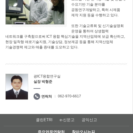
수요기반 기술 분야를
공동연구개발하고, 특허 시제품
제작 지원 등을 수행하고 있다.
또한 기술교류회 및 신기술설명회
운영을 통하여 상생협력
네트워크를 구축함으로써 ICT 융합 핵심기술을 지역산업체에 보급 확산하고,
현장 밀착형 애로기술지원, 기술상담, 정보제공 등을 통해 지역산업체
기술경쟁력 제고와 매출 증대를 도모하고 있다.
광ICT융합연구실
실장 박형준
062-970-6617
연락처
클린ETRI
e-신문고
공익신고
주요업무연락처
찾아오시는길