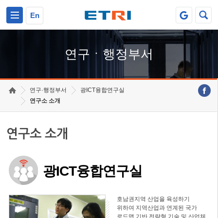
본문 바로가기
주요메뉴 바로가기
하단메뉴 바로가기
En
연구ㆍ행정부서
연구·행정부서
광ICT융합연구실
연구소 소개
연구소 소개
광ICT융합연구실
호남권지역 산업을 육성하기
위하여 지역산업과 연계된 국가
로드맵 기반 전략형 기술 및 산업체