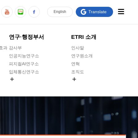
Translate
En
glish
연구·행정부서
ETRI 소개
급효과
감사부
인사말
인공지능연구소
연구원소개
피지컬AI연구소
연혁
입체통신연구소
조직도
공간미디어연구소
기타 공개정보
ADX융합연구소
원규 제·개정 예고
ICT전략연구소
연구원 고객헌장
인공지능안전연구소
ETRI CI
우주항공반도체전략연구단
주요업무연락처
대경권연구본부
찾아오시는길
호남권연구본부