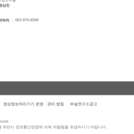
키징연구실
 권상진
062-970-6599
연락처
영상정보처리기기 운영ㆍ관리 방침
부설연구소공고
erved.
를 위반시 정보통신망법에 의해 처벌됨을 유념하시기 바랍니다.