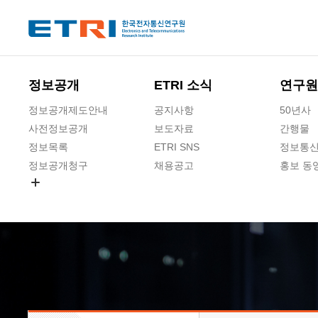
본문 바로가기
주요메뉴 바로가기
하단메뉴 바로가기
정보공개
ETRI 소식
연구원
정보공개제도안내
공지사항
50년사
사전정보공개
보도자료
간행물
정보목록
ETRI SNS
정보통신
정보공개청구
채용공고
홍보 동
경영공시
공공데이터개방
사업실명제