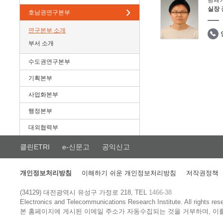
광패
실장
호남권연구본부
연구본부 소개
부서 소개
수도권연구본부
기획본부
사업화본부
행정본부
대외협력부
클린ETRI
e-신문고
공익신고
개인정보처리방침
이해하기 쉬운 개인정보처리방침
저작권정책
(34129) 대전광역시 유성구 가정로 218, TEL
1466-38
Electronics and Telecommunications Research Institute.
All rights res
본 홈페이지에 게시된 이메일 주소가 자동수집되는 것을 거부하며, 이