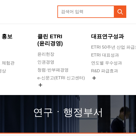
 홍보
클린 ETRI
대표연구성과
(윤리경영)
ETRI 50주년 산업 파
윤리헌장
ETRI 대표성과
인권경영
 체험관
연도별 우수성과
청렴·반부패경영
영상
R&D 파급효과
e-신문고(ETRI 신고센터)
지식공유플랫폼
공익신고
청렴포털 신고
고객의소리
연구ㆍ행정부서
수의계약 현황
부패징계 현황
감사결과공개