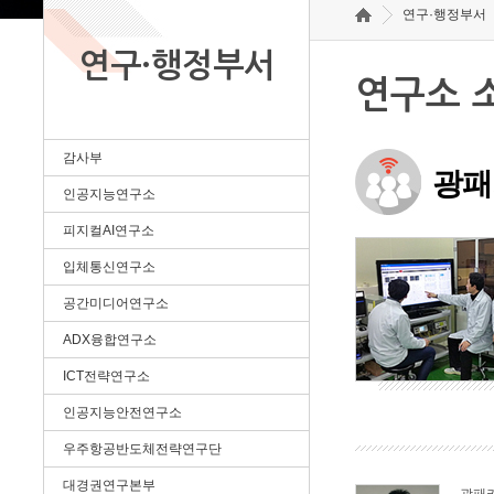
연구·행정부서
연구·행정부서
연구소 
감사부
광패
인공지능연구소
피지컬AI연구소
입체통신연구소
공간미디어연구소
ADX융합연구소
ICT전략연구소
인공지능안전연구소
우주항공반도체전략연구단
대경권연구본부