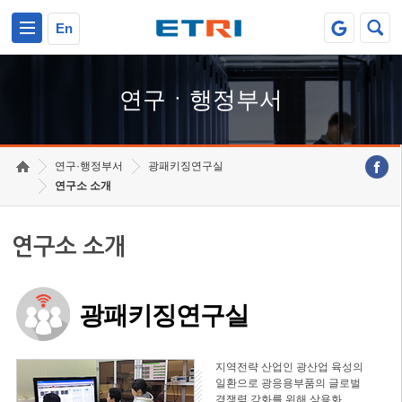
본문 바로가기
주요메뉴 바로가기
하단메뉴 바로가기
En
연구ㆍ행정부서
연구·행정부서
광패키징연구실
연구소 소개
연구소 소개
광패키징연구실
지역전략 산업인 광산업 육성의
일환으로 광응용부품의 글로벌
경쟁력 강화를 위해 상용화