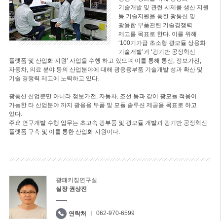
기술개발 및 관련 시제품 생산 지원
등 기술지원을 통한 광통신 및
광융합 부품관련 기술경쟁력
제고를 목표로 한다. 이를 위해
‘100기가급 초소형 광모듈 상용화
기술개발’과 ‘광기반 공정혁신
플랫폼 및 산업화 지원’ 사업을 수행 하고 있으며 이를 통해 통신, 정보가전,
자동차, 의료 분야 등의 산업분야에 대해 광응용부품 기술개발 성과 확산 및
기술 경쟁력 제고에 노력하고 있다.
광통신 산업뿐만 아니라 정보가전, 자동차, 조선 등과 같이 광모듈 적용이
가능한 타 산업분야 까지 광응용 부품 및 모듈 솔루션 제공을 목표로 하고
있다.
주요 연구개발 수행 업무는 초고속 광부품 및 광모듈 개발과 광기반 공정혁신
플랫폼 구축 및 이를 통한 산업화 지원이다.
광패키징연구실
실장 권상진
062-970-6599
연락처