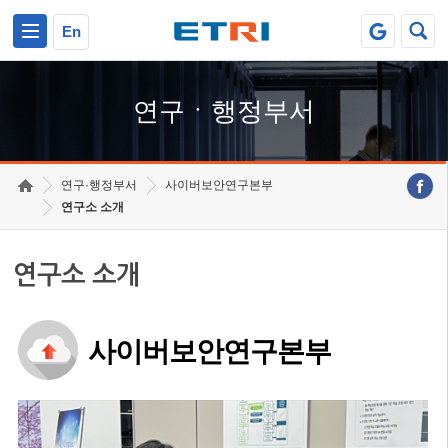
본문 바로가기
주요메뉴 바로가기
하단메뉴 바로가기
En
연구ㆍ행정부서
연구·행정부서
사이버보안연구본부
연구소 소개
연구소 소개
사이버보안연구본부