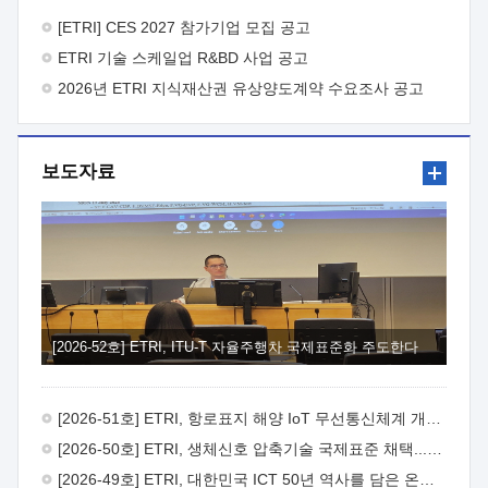
바랍니다.
2026년 8월 한국전자통신연구원장
1. 추진개요

추진목적: ETRI 인력을 기업현장에 파견. 기술지원을
[ETRI] CES 2027 참가기업 모집 공고
실시함으로써 ETRI 개발기술의 사업화를 지원하여
ETRI 기술 스케일업 R&BD 사업 공고
사업화성과를 극대화하고, 지원기업을 강견기업으로 육성하고자
함.
2026년 ETRI 지식재산권 유상양도계약 수요조사 공고
 신청자격: ETRI 협력기업 및 일반 ICT 중소기업*
협력기업: ETRI 창업/연구소기업, 기술이전/출자기업 등 ETRI
개발기술을 사업화하고자 하는 기업
 파견기간: 1년 이상
[최대 3년까지 연속지원 가능]* 연속지원은 지원완료 시점에서
보도자료
당해 지원실적과 차기 지원계획을 평가하여 결정
 기업부담:
연구인력 연봉기준 30 ~ 40%* (1년차) 연봉의 30%, (2 ~ 3년차)
연봉의 40%
 추진일정(1)희망기업 신청/접수(2)희망인력-
희망기업 매칭(3)현장조사/ 선정(심의)(4)협약체결(5)
기업파견8월 3일 ~ 14일
8월 17일 ~ 26일
9월초순
9월 중순
10월 이후* 상기일정은 희망인력-희망기업간 매칭 원활시를
가정한 것으로 상황에 따라 상당기간 일정이 지연될 수 있음. **
(1)희망인력-희망기업간 적합성이 낮다고 판단되거나, (2)
희망인력이 파견의사를 철회할 경우 후속 절차가 진행되지 않을
[2026-52호] ETRI, ITU-T 자율주행차 국제표준화 주도한다
수 있음.2. 현장지원 희망인력 및 상세이력
 희망인력
목록기술분야연구인력번호지원가능 기술반도체/
전자소자A반도체 소자(trasistor/diode) 제작 공정 전자소자 제작
[2026-51호] ETRI, 항로표지 해양 IoT 무선통신체계 개발 나선다
공정(FET / SBD 등 )유기물 반도체 소재 및 소자 설계, 합성 및
제작바이오센서 설계/제작토양/수질/가스 센서 설계/
[2026-50호] ETRI, 생체신호 압축기술 국제표준 채택...의료 AI 시대 연다
제작광소자응용B광 센서 및 응용 시스템시스템 제어 및 데이터
[2026-49호] ETRI, 대한민국 ICT 50년 역사를 담은 온라인 50년사 공개
처리FPGA 제어, VHDL 프로그램 개발Labview, Python, C