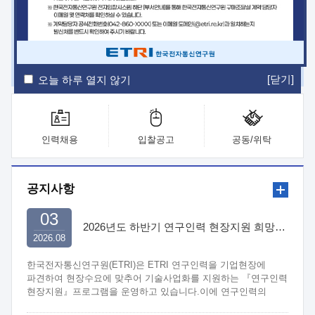
ETRI Insight
ETRI Journal
전자통신동향분석
ETRI 웹진
ETRI 간행물
전자도서관
[닫기]
오늘 하루 열지 않기
인력채용
입찰공고
공동/위탁
공지사항
03
2026년도 하반기 연구인력 현장지원 희망기업 신청/접수
2026.08
한국전자통신연구원(ETRI)은 ETRI 연구인력을 기업현장에
파견하여 현장수요에 맞추어 기술사업화를 지원하는 『연구인력
현장지원』프로그램을 운영하고 있습니다.이에 연구인력의
지원을 희망하는 중소.중견기업에서는 신청하여 주시기