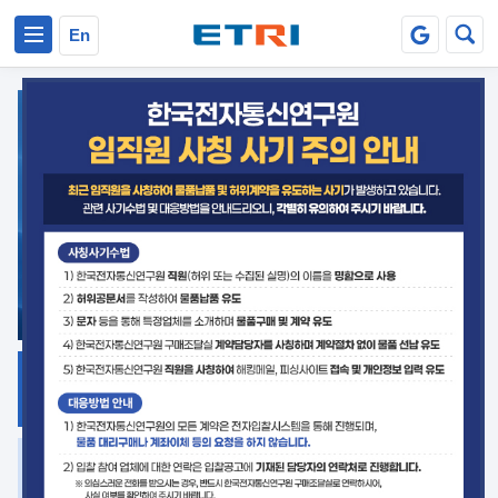
본문 바로가기
주요메뉴 바로가기
En
지식공유
ETRI 오픈소스
플랫폼
거버넌스 대응
발간자료