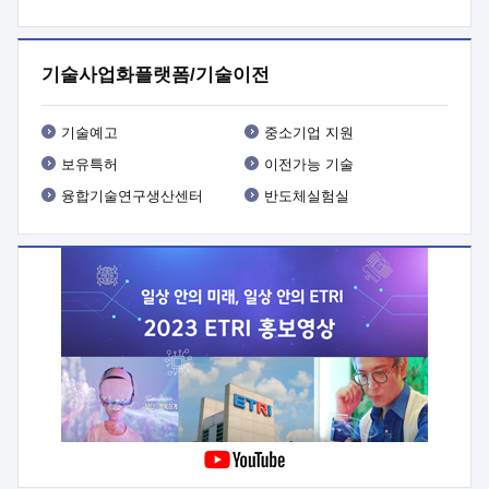
프로그램 개발
 상세이력ㅇ(붙 임1) 대상인력 A 상세이력ㅇ(붙
임2) 대상인력 B 상세이력
3. 신청방법 및 향후일정 등

신청방법: 이메일 (verdi@etri.re.kr)* <별첨양식>을 작성하여
기술사업화플랫폼/기술이전
제출
 문 의 처: ETRI사업화본부 기업성장지원부
기업성장지원전략실ㅇ오경석 책임 연구원 (T. 042-860-5076,
verdi@etri.re.kr)
 제출양식
ㅇ(별첨양식) ETRI연구인력
기술예고
중소기업 지원
현장지원 신청서 (기업)
보유특허
이전가능 기술
융합기술연구생산센터
반도체실험실