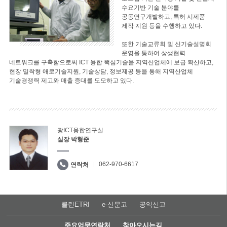
수요기반 기술 분야를
공동연구개발하고, 특허 시제품
제작 지원 등을 수행하고 있다.
또한 기술교류회 및 신기술설명회
운영을 통하여 상생협력
네트워크를 구축함으로써 ICT 융합 핵심기술을 지역산업체에 보급 확산하고,
현장 밀착형 애로기술지원, 기술상담, 정보제공 등을 통해 지역산업체
기술경쟁력 제고와 매출 증대를 도모하고 있다.
광ICT융합연구실
실장 박형준
062-970-6617
연락처
클린ETRI
e-신문고
공익신고
주요업무연락처
찾아오시는길