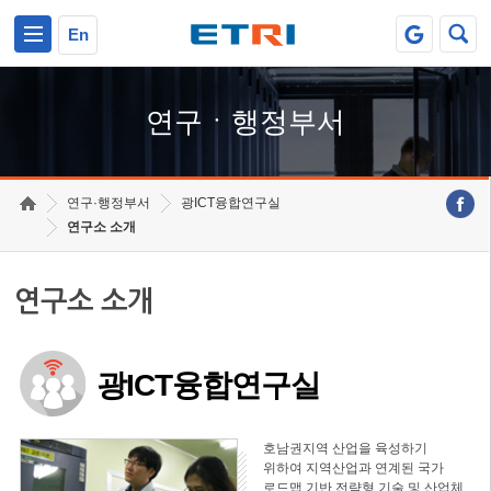
본문 바로가기
주요메뉴 바로가기
하단메뉴 바로가기
En
연구ㆍ행정부서
연구·행정부서
광ICT융합연구실
연구소 소개
연구소 소개
광ICT융합연구실
호남권지역 산업을 육성하기
위하여 지역산업과 연계된 국가
로드맵 기반 전략형 기술 및 산업체