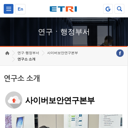
본문 바로가기
주요메뉴 바로가기
하단메뉴 바로가기
En
연구ㆍ행정부서
연구·행정부서
사이버보안연구본부
연구소 소개
연구소 소개
사이버보안연구본부