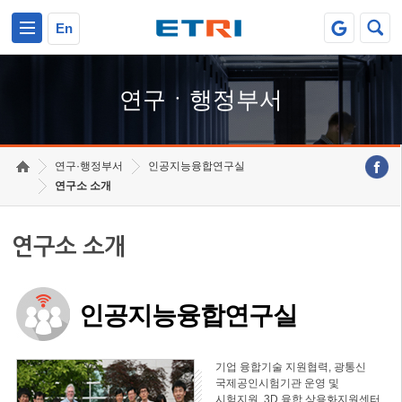
본문 바로가기
주요메뉴 바로가기
하단메뉴 바로가기
En
연구ㆍ행정부서
연구·행정부서
인공지능융합연구실
연구소 소개
연구소 소개
인공지능융합연구실
기업 융합기술 지원협력, 광통신
국제공인시험기관 운영 및
시험지원, 3D 융합 상용화지원센터