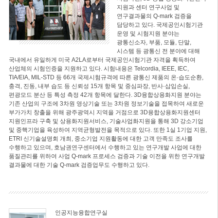
지원과 센터 연구사업 및
연구결과물의 Q-mark 검증을
담당하고 있다. 국제공인시험기관
운영 및 시험지원 분야는
광통신소자, 부품, 모듈, 단말,
시스템 등 광통신 전 분야에 대해
국내에서 유일하게 미국 A2LA로부터 국제공인시험기관 자격을 획득하여
산업체의 시험인증을 지원하고 있다. 시험내용은 Telcordia, IEEE, IEC,
TIA/EIA, MIL-STD 등 66개 국제시험규격에 따른 광통신 제품의 온·습도순환,
충격, 진동, 내부 습도 등 신뢰성 15개 항목 및 중심파장, 반사·삽입손실,
편광모드 분산 등 특성 측정 42개 항목에 달한다. 3D융합상용화지원 분야는
기존 산업의 구조에 3차원 영상기술 또는 3차원 정보기술을 접목하여 새로운
부가가치 창출을 위해 광주광역시 지역을 거점으로 3D융합상용화지원센터
지원인프라 구축 및 상용화지원서비스, 기술사업화지원을 통해 3D 강소기업
및 중핵기업을 육성하여 지역균형발전을 목적으로 있다. 또한 1실 1기업 지원,
ETRI 신기술설명회 개최, 중소기업 지원활동에 대한 고객 만족도 조사를
수행하고 있으며, 호남권연구센터에서 수행하고 있는 연구개발 사업에 대한
품질관리를 위하여 사업 Q-mark 프로세스 검증과 기술 이전을 위한 연구개발
결과물에 대한 기술 Q-mark 검증업무도 수행하고 있다.
인공지능융합연구실