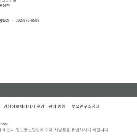
키징연구실
 권상진
062-970-6599
연락처
영상정보처리기기 운영ㆍ관리 방침
부설연구소공고
erved.
를 위반시 정보통신망법에 의해 처벌됨을 유념하시기 바랍니다.