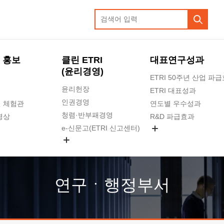
 홍보
클린 ETRI
대표연구성과
(윤리경영)
ETRI 50주년 산업 파
윤리헌장
ETRI 대표성과
인권경영
 체험관
연도별 우수성과
청렴·반부패경영
영상
R&D 파급효과
e-신문고(ETRI 신고센터)
지식공유플랫폼
공익신고
청렴포털 신고
고객의소리
연구ㆍ행정부서
수의계약 현황
부패징계 현황
감사결과공개