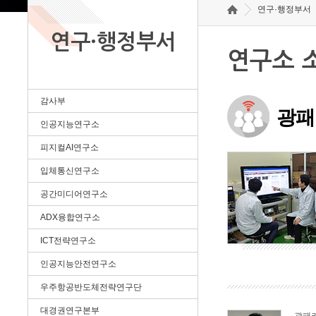
연구·행정부서
연구·행정부서
연구소 
감사부
광패
인공지능연구소
피지컬AI연구소
입체통신연구소
공간미디어연구소
ADX융합연구소
ICT전략연구소
인공지능안전연구소
우주항공반도체전략연구단
대경권연구본부