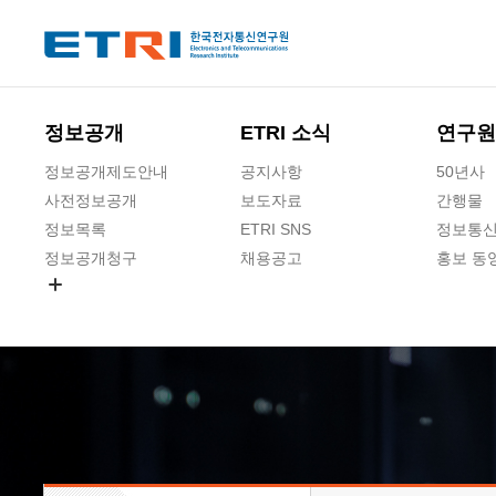
본문 바로가기
주요메뉴 바로가기
하단메뉴 바로가기
정보공개
ETRI 소식
연구원
정보공개제도안내
공지사항
50년사
사전정보공개
보도자료
간행물
정보목록
ETRI SNS
정보통신
정보공개청구
채용공고
홍보 동
경영공시
공공데이터개방
사업실명제