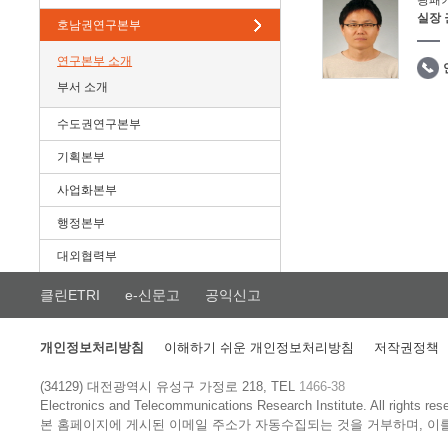
광패
실장
호남권연구본부
연구본부 소개
부서 소개
수도권연구본부
기획본부
사업화본부
행정본부
대외협력부
클린ETRI
e-신문고
공익신고
개인정보처리방침
이해하기 쉬운 개인정보처리방침
저작권정책
(34129) 대전광역시 유성구 가정로 218, TEL
1466-38
Electronics and Telecommunications Research Institute.
All rights res
본 홈페이지에 게시된 이메일 주소가 자동수집되는 것을 거부하며, 이