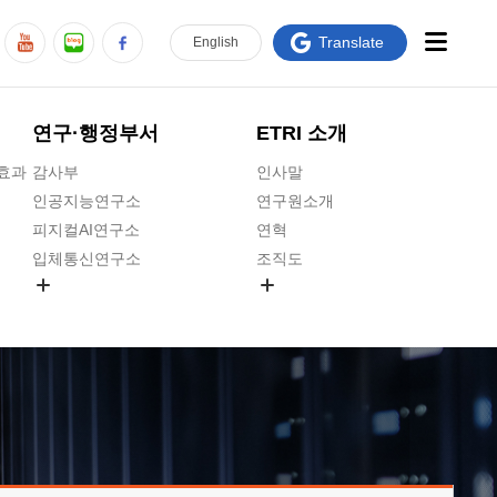
Translate
En
glish
연구·행정부서
ETRI 소개
급효과
감사부
인사말
인공지능연구소
연구원소개
피지컬AI연구소
연혁
입체통신연구소
조직도
공간미디어연구소
기타 공개정보
ADX융합연구소
원규 제·개정 예고
ICT전략연구소
연구원 고객헌장
인공지능안전연구소
ETRI CI
우주항공반도체전략연구단
주요업무연락처
대경권연구본부
찾아오시는길
호남권연구본부