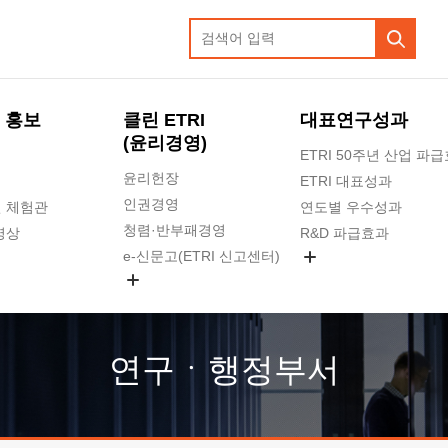
 홍보
클린 ETRI
대표연구성과
(윤리경영)
ETRI 50주년 산업 파
윤리헌장
ETRI 대표성과
인권경영
 체험관
연도별 우수성과
청렴·반부패경영
영상
R&D 파급효과
e-신문고(ETRI 신고센터)
지식공유플랫폼
공익신고
청렴포털 신고
고객의소리
연구ㆍ행정부서
수의계약 현황
부패징계 현황
감사결과공개