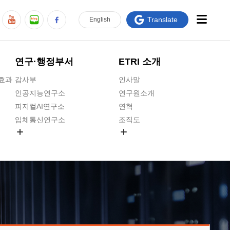
Translate
En
glish
연구·행정부서
ETRI 소개
급효과
감사부
인사말
인공지능연구소
연구원소개
피지컬AI연구소
연혁
입체통신연구소
조직도
공간미디어연구소
기타 공개정보
ADX융합연구소
원규 제·개정 예고
ICT전략연구소
연구원 고객헌장
인공지능안전연구소
ETRI CI
우주항공반도체전략연구단
주요업무연락처
대경권연구본부
찾아오시는길
호남권연구본부