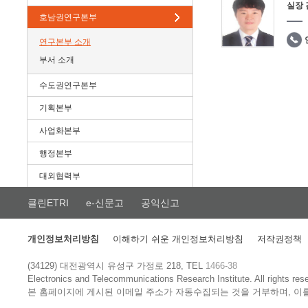
실장
호남권연구본부
연구본부 소개
부서 소개
수도권연구본부
기획본부
사업화본부
행정본부
대외협력부
클린ETRI
e-신문고
공익신고
개인정보처리방침
이해하기 쉬운 개인정보처리방침
저작권정책
(34129) 대전광역시 유성구 가정로 218, TEL
1466-38
Electronics and Telecommunications Research Institute.
All rights res
본 홈페이지에 게시된 이메일 주소가 자동수집되는 것을 거부하며, 이