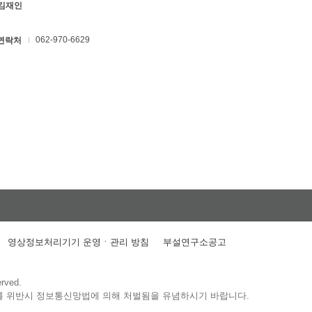
 김재인
062-970-6629
연락처
영상정보처리기기 운영ㆍ관리 방침
부설연구소공고
erved.
를 위반시 정보통신망법에 의해 처벌됨을 유념하시기 바랍니다.