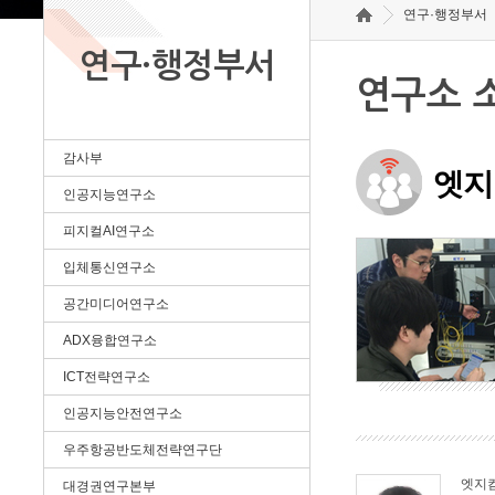
연구·행정부서
연구·행정부서
연구소 
감사부
엣지
인공지능연구소
피지컬AI연구소
입체통신연구소
공간미디어연구소
ADX융합연구소
ICT전략연구소
인공지능안전연구소
우주항공반도체전략연구단
엣지
대경권연구본부