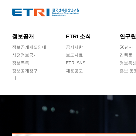
본문 바로가기
주요메뉴 바로가기
하단메뉴 바로가기
정보공개
ETRI 소식
연구원
정보공개제도안내
공지사항
50년사
사전정보공개
보도자료
간행물
정보목록
ETRI SNS
정보통신
정보공개청구
채용공고
홍보 동
경영공시
공공데이터개방
사업실명제