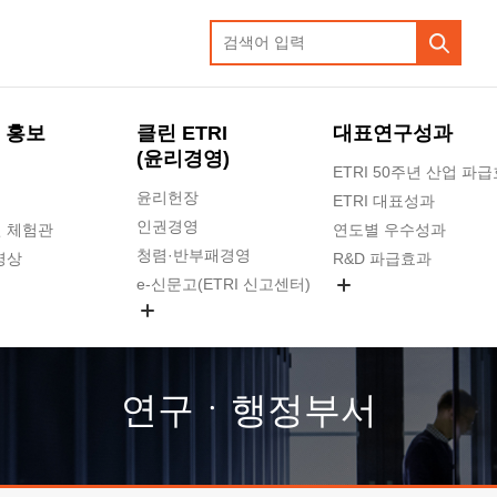
 홍보
클린 ETRI
대표연구성과
(윤리경영)
ETRI 50주년 산업 파
윤리헌장
ETRI 대표성과
인권경영
 체험관
연도별 우수성과
청렴·반부패경영
영상
R&D 파급효과
e-신문고(ETRI 신고센터)
지식공유플랫폼
공익신고
청렴포털 신고
고객의소리
연구ㆍ행정부서
수의계약 현황
부패징계 현황
감사결과공개