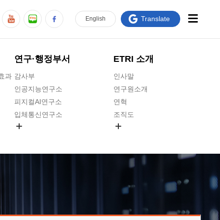
Translate
En
glish
연구·행정부서
ETRI 소개
급효과
감사부
인사말
인공지능연구소
연구원소개
피지컬AI연구소
연혁
입체통신연구소
조직도
공간미디어연구소
기타 공개정보
ADX융합연구소
원규 제·개정 예고
ICT전략연구소
연구원 고객헌장
인공지능안전연구소
ETRI CI
우주항공반도체전략연구단
주요업무연락처
대경권연구본부
찾아오시는길
호남권연구본부