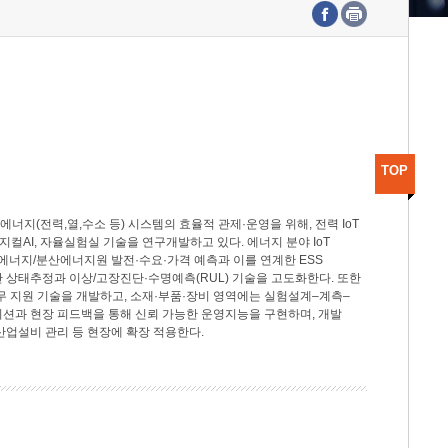
수도권연구본부
기획본부
사업화본부
행정본부
대외협력부
TOP
지(전력,열,수소 등) 시스템의 효율적 관제·운영을 위해, 전력 IoT
M, 피지컬AI, 자율실험실 기술을 연구개발하고 있다. 에너지 분야 IoT
너지/분산에너지원 발전·수요·가격 예측과 이를 연계한 ESS
반 상태추정과 이상/고장진단·수명예측(RUL) 기술을 고도화한다. 또한
무 지원 기술을 개발하고, 소재·부품·장비 영역에는 실험설계–계측–
이션과 현장 피드백을 통해 신뢰 가능한 운영지능을 구현하며, 개발
산업설비 관리 등 현장에 확장 적용한다.