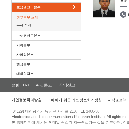
실장
호남권연구본부
연구본부 소개
부서 소개
수도권연구본부
기획본부
사업화본부
행정본부
대외협력부
클린ETRI
e-신문고
공익신고
개인정보처리방침
이해하기 쉬운 개인정보처리방침
저작권정책
(34129) 대전광역시 유성구 가정로 218, TEL
1466-38
Electronics and Telecommunications Research Institute.
All rights res
본 홈페이지에 게시된 이메일 주소가 자동수집되는 것을 거부하며, 이