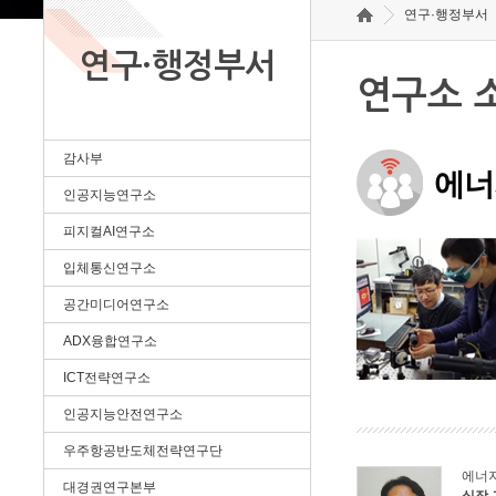
연구·행정부서
연구·행정부서
연구소 
감사부
에너
인공지능연구소
피지컬AI연구소
입체통신연구소
공간미디어연구소
ADX융합연구소
ICT전략연구소
인공지능안전연구소
우주항공반도체전략연구단
에너
대경권연구본부