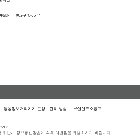
 고석갑
062-970-6677
연락처
영상정보처리기기 운영ㆍ관리 방침
부설연구소공고
erved.
를 위반시 정보통신망법에 의해 처벌됨을 유념하시기 바랍니다.