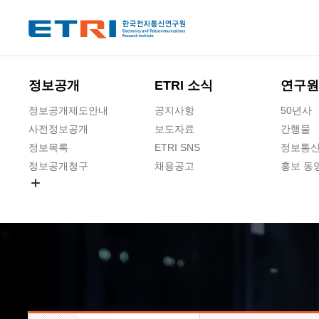
본문 바로가기
주요메뉴 바로가기
하단메뉴 바로가기
정보공개
ETRI 소식
연구원
정보공개제도안내
공지사항
50년사
사전정보공개
보도자료
간행물
정보목록
ETRI SNS
정보통신
정보공개청구
채용공고
홍보 동
경영공시
공공데이터개방
사업실명제