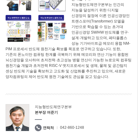
지능형반도체연구본부는 인간의
지능을 달성하기 위한 디지털
신경망의 절정에 이른 인공신경망인
트랜스포머(Transformer) 모델을
기반으로 학습할 수 있는 초거대
인공신경망 SW/HW 반도체를 연구·
설계·개발하고 있으며, 페타플롭스
성능 기가바이트급 메모리 융합 NM-
PIM 프로세서 반도체 원천기술 확보를 목표로 연구하고 있습니다. 또한,
기존의 폰노이만 컴퓨팅 한계를 극복하기 위해 메모리와 연산 기능이 융합된
뇌신경망을 모사하여 초저전력·초고성능 병렬 연산이 가능한 뉴로모픽 컴퓨팅
원천기술 개발과 초저전력 RISC-V 엣지프로세서 및 생체, 물체 및 공간탐지
센싱 반도체 기술을 확보하고 고도화 및 산업화를 추진하고 있으며, 새로운
양자컴퓨팅의 제어 반도체 원천 기술에도 관심을 갖고 있습니다.
지능형반도체연구본부
본부장 여준기
042-860-1248
연락처