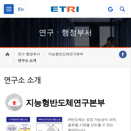
본문 바로가기
주요메뉴 바로가기
하단메뉴 바로가기
En
연구ㆍ행정부서
연구·행정부서
지능형반도체연구본부
연구소 소개
연구소 소개
지능형반도체연구본부
AI반도체는 성장 가능성이 크며,
글로벌 시장을 선도할 수 있는
분야입니다.