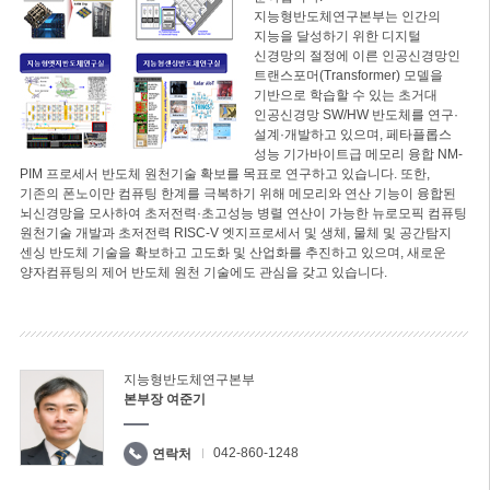
지능형반도체연구본부는 인간의
지능을 달성하기 위한 디지털
신경망의 절정에 이른 인공신경망인
트랜스포머(Transformer) 모델을
기반으로 학습할 수 있는 초거대
인공신경망 SW/HW 반도체를 연구·
설계·개발하고 있으며, 페타플롭스
성능 기가바이트급 메모리 융합 NM-
PIM 프로세서 반도체 원천기술 확보를 목표로 연구하고 있습니다. 또한,
기존의 폰노이만 컴퓨팅 한계를 극복하기 위해 메모리와 연산 기능이 융합된
뇌신경망을 모사하여 초저전력·초고성능 병렬 연산이 가능한 뉴로모픽 컴퓨팅
원천기술 개발과 초저전력 RISC-V 엣지프로세서 및 생체, 물체 및 공간탐지
센싱 반도체 기술을 확보하고 고도화 및 산업화를 추진하고 있으며, 새로운
양자컴퓨팅의 제어 반도체 원천 기술에도 관심을 갖고 있습니다.
지능형반도체연구본부
본부장 여준기
042-860-1248
연락처