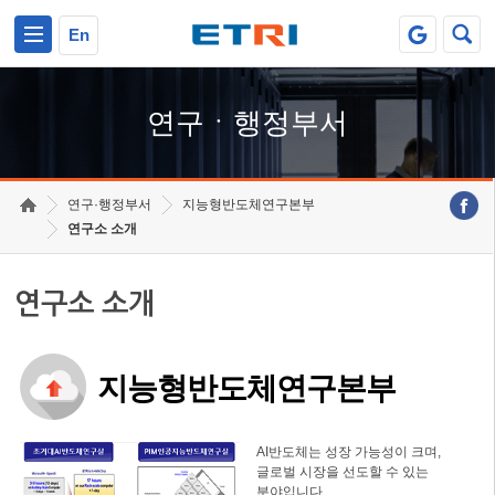
본문 바로가기
주요메뉴 바로가기
하단메뉴 바로가기
En
연구ㆍ행정부서
연구·행정부서
지능형반도체연구본부
연구소 소개
연구소 소개
지능형반도체연구본부
AI반도체는 성장 가능성이 크며,
글로벌 시장을 선도할 수 있는
분야입니다.