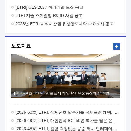
바랍니다.
2026년 8월 한국전자통신연구원장
1. 추진개요

추진목적: ETRI 인력을 기업현장에 파견. 기술지원을
[ETRI] CES 2027 참가기업 모집 공고
실시함으로써 ETRI 개발기술의 사업화를 지원하여
ETRI 기술 스케일업 R&BD 사업 공고
사업화성과를 극대화하고, 지원기업을 강견기업으로 육성하고자
함.
2026년 ETRI 지식재산권 유상양도계약 수요조사 공고
 신청자격: ETRI 협력기업 및 일반 ICT 중소기업*
협력기업: ETRI 창업/연구소기업, 기술이전/출자기업 등 ETRI
개발기술을 사업화하고자 하는 기업
 파견기간: 1년 이상
[최대 3년까지 연속지원 가능]* 연속지원은 지원완료 시점에서
보도자료
당해 지원실적과 차기 지원계획을 평가하여 결정
 기업부담:
연구인력 연봉기준 30 ~ 40%* (1년차) 연봉의 30%, (2 ~ 3년차)
연봉의 40%
 추진일정(1)희망기업 신청/접수(2)희망인력-
희망기업 매칭(3)현장조사/ 선정(심의)(4)협약체결(5)
기업파견8월 3일 ~ 14일
8월 17일 ~ 26일
9월초순
9월 중순
10월 이후* 상기일정은 희망인력-희망기업간 매칭 원활시를
가정한 것으로 상황에 따라 상당기간 일정이 지연될 수 있음. **
(1)희망인력-희망기업간 적합성이 낮다고 판단되거나, (2)
희망인력이 파견의사를 철회할 경우 후속 절차가 진행되지 않을
[2026-51호] ETRI, 항로표지 해양 IoT 무선통신체계 개발 나선다
수 있음.2. 현장지원 희망인력 및 상세이력
 희망인력
목록기술분야연구인력번호지원가능 기술반도체/
전자소자A반도체 소자(trasistor/diode) 제작 공정 전자소자 제작
[2026-50호] ETRI, 생체신호 압축기술 국제표준 채택...의료 AI 시대 연다
공정(FET / SBD 등 )유기물 반도체 소재 및 소자 설계, 합성 및
제작바이오센서 설계/제작토양/수질/가스 센서 설계/
[2026-49호] ETRI, 대한민국 ICT 50년 역사를 담은 온라인 50년사 공개
제작광소자응용B광 센서 및 응용 시스템시스템 제어 및 데이터
[2026-48호] ETRI, 감염 걱정없는 공중 터치 인터페이스 시대 연다
처리FPGA 제어, VHDL 프로그램 개발Labview, Python, C