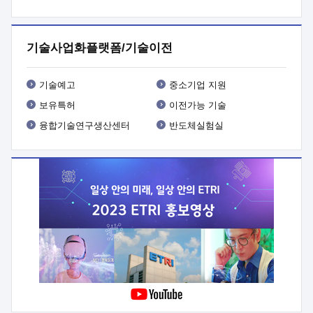
프로그램 개발
 상세이력ㅇ(붙 임1) 대상인력 A 상세이력ㅇ(붙
임2) 대상인력 B 상세이력
3. 신청방법 및 향후일정 등

신청방법: 이메일 (verdi@etri.re.kr)* <별첨양식>을 작성하여
기술사업화플랫폼/기술이전
제출
 문 의 처: ETRI사업화본부 기업성장지원부
기업성장지원전략실ㅇ오경석 책임 연구원 (T. 042-860-5076,
verdi@etri.re.kr)
 제출양식
ㅇ(별첨양식) ETRI연구인력
기술예고
중소기업 지원
현장지원 신청서 (기업)
보유특허
이전가능 기술
융합기술연구생산센터
반도체실험실