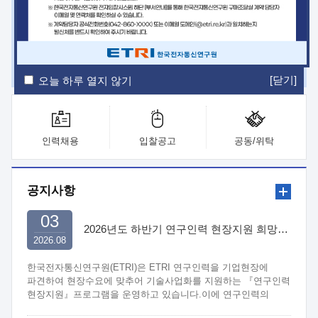
ETRI Insight
ETRI Journal
전자통신동향분석
ETRI 웹진
ETRI 간행물
전자도서관
[닫기]
오늘 하루 열지 않기
인력채용
입찰공고
공동/위탁
공지사항
03
2026년도 하반기 연구인력 현장지원 희망기업 신청/접수
2026.08
한국전자통신연구원(ETRI)은 ETRI 연구인력을 기업현장에
파견하여 현장수요에 맞추어 기술사업화를 지원하는 『연구인력
현장지원』프로그램을 운영하고 있습니다.이에 연구인력의
지원을 희망하는 중소.중견기업에서는 신청하여 주시기