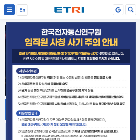
본문 바로가기
주요메뉴 바로가기
En
지식공유
ETRI 오픈소스
플랫폼
거버넌스 대응
발간자료