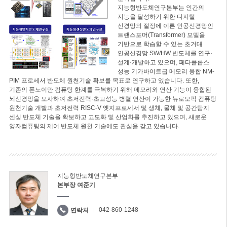
지능형반도체연구본부는 인간의
지능을 달성하기 위한 디지털
신경망의 절정에 이른 인공신경망인
트랜스포머(Transformer) 모델을
기반으로 학습할 수 있는 초거대
인공신경망 SW/HW 반도체를 연구·
설계·개발하고 있으며, 페타플롭스
성능 기가바이트급 메모리 융합 NM-
PIM 프로세서 반도체 원천기술 확보를 목표로 연구하고 있습니다. 또한,
기존의 폰노이만 컴퓨팅 한계를 극복하기 위해 메모리와 연산 기능이 융합된
뇌신경망을 모사하여 초저전력·초고성능 병렬 연산이 가능한 뉴로모픽 컴퓨팅
원천기술 개발과 초저전력 RISC-V 엣지프로세서 및 생체, 물체 및 공간탐지
센싱 반도체 기술을 확보하고 고도화 및 산업화를 추진하고 있으며, 새로운
양자컴퓨팅의 제어 반도체 원천 기술에도 관심을 갖고 있습니다.
지능형반도체연구본부
본부장 여준기
042-860-1248
연락처