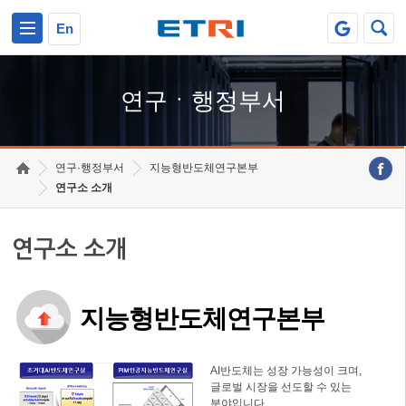
본문 바로가기
주요메뉴 바로가기
하단메뉴 바로가기
En
연구ㆍ행정부서
연구·행정부서
지능형반도체연구본부
연구소 소개
연구소 소개
지능형반도체연구본부
AI반도체는 성장 가능성이 크며,
글로벌 시장을 선도할 수 있는
분야입니다.