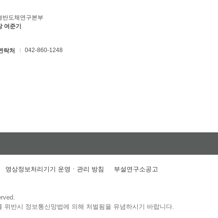
형반도체연구본부
장 여준기
042-860-1248
연락처
영상정보처리기기 운영ㆍ관리 방침
부설연구소공고
erved.
를 위반시 정보통신망법에 의해 처벌됨을 유념하시기 바랍니다.