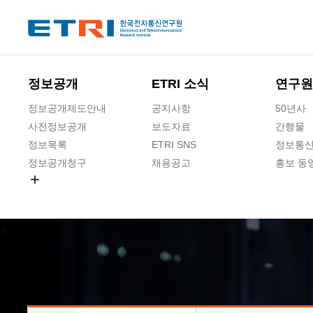
본문 바로가기
주요메뉴 바로가기
하단메뉴 바로가기
정보공개
ETRI 소식
연구원
정보공개제도안내
공지사항
50년사
사전정보공개
보도자료
간행물
정보목록
ETRI SNS
정보통신
정보공개청구
채용공고
홍보 동
경영공시
공공데이터개방
사업실명제