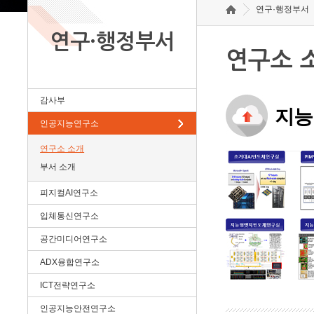
연구·행정부서
연구·행정부서
연구소 
감사부
지능
인공지능연구소
연구소 소개
부서 소개
피지컬AI연구소
입체통신연구소
공간미디어연구소
ADX융합연구소
ICT전략연구소
인공지능안전연구소