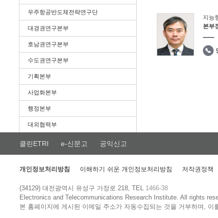
우주항공반도체전략연구단
지능
본부
대경권연구본부
호남권연구본부
수도권연구본부
기획본부
사업화본부
행정본부
대외협력부
클린ETRI
e-신문고
공익신고
개인정보처리방침
이해하기 쉬운 개인정보처리방침
저작권정책
(34129) 대전광역시 유성구 가정로 218, TEL
1466-38
Electronics and Telecommunications Research Institute.
All rights res
본 홈페이지에 게시된 이메일 주소가 자동수집되는 것을 거부하며, 이