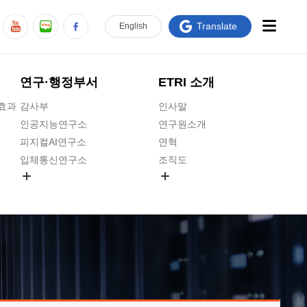
Translate
En
glish
연구·행정부서
ETRI 소개
급효과
감사부
인사말
인공지능연구소
연구원소개
피지컬AI연구소
연혁
입체통신연구소
조직도
공간미디어연구소
기타 공개정보
ADX융합연구소
원규 제·개정 예고
ICT전략연구소
연구원 고객헌장
인공지능안전연구소
ETRI CI
우주항공반도체전략연구단
주요업무연락처
대경권연구본부
찾아오시는길
호남권연구본부