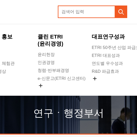
 홍보
클린 ETRI
대표연구성과
(윤리경영)
ETRI 50주년 산업 파
윤리헌장
ETRI 대표성과
인권경영
 체험관
연도별 우수성과
청렴·반부패경영
영상
R&D 파급효과
e-신문고(ETRI 신고센터)
지식공유플랫폼
공익신고
청렴포털 신고
고객의소리
연구ㆍ행정부서
수의계약 현황
부패징계 현황
감사결과공개