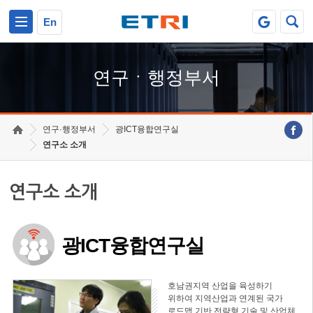
본문 바로가기
주요메뉴 바로가기
하단메뉴 바로가기
En
연구ㆍ행정부서
연구·행정부서
광ICT융합연구실
연구소 소개
연구소 소개
광ICT융합연구실
호남권지역 산업을 육성하기
위하여 지역산업과 연계된 국가
로드맵 기반 전략형 기술 및 산업체