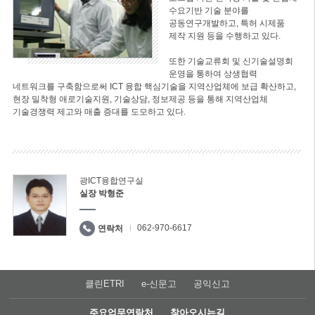
수요기반 기술 분야를
공동연구개발하고, 특허 시제품
제작 지원 등을 수행하고 있다.
또한 기술교류회 및 신기술설명회
운영을 통하여 상생협력
네트워크를 구축함으로써 ICT 융합 핵심기술을 지역산업체에 보급 확산하고,
현장 밀착형 애로기술지원, 기술상담, 정보제공 등을 통해 지역산업체
기술경쟁력 제고와 매출 증대를 도모하고 있다.
광ICT융합연구실
실장 박형준
062-970-6617
연락처
클린ETRI
e-신문고
공익신고
주요업무연락처
찾아오시는길