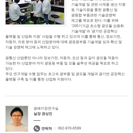
기술개발 및 관련 시제품 생산 지원
등 기술지원을 통한 광통신 및
광융합 부품관련 기술경쟁력
제고를 목표로 한다. 이를 위해
‘100기가급 초소형 광모듈 상용화
기술개발’과 ‘광기반 공정혁신
플랫폼 및 산업화 지원’ 사업을 수행 하고 있으며 이를 통해 통신, 정보가전,
자동차, 의료 분야 등의 산업분야에 대해 광응용부품 기술개발 성과 확산 및
기술 경쟁력 제고에 노력하고 있다.
광통신 산업뿐만 아니라 정보가전, 자동차, 조선 등과 같이 광모듈 적용이
가능한 타 산업분야 까지 광응용 부품 및 모듈 솔루션 제공을 목표로 하고
있다.
주요 연구개발 수행 업무는 초고속 광부품 및 광모듈 개발과 광기반 공정혁신
플랫폼 구축 및 이를 통한 산업화 지원이다.
광패키징연구실
실장 권상진
062-970-6599
연락처