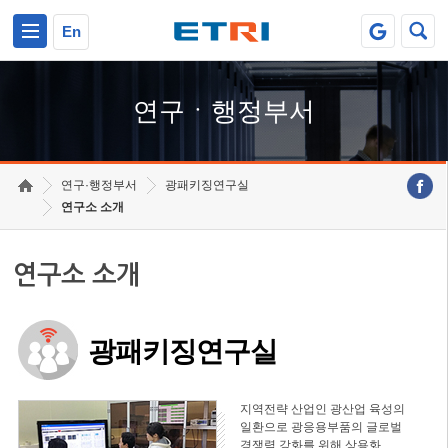
본문 바로가기
주요메뉴 바로가기
하단메뉴 바로가기
En
연구ㆍ행정부서
연구·행정부서
광패키징연구실
연구소 소개
연구소 소개
광패키징연구실
지역전략 산업인 광산업 육성의
일환으로 광응용부품의 글로벌
경쟁력 강화를 위해 상용화