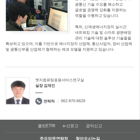
광통신 기술 수요를 해소하고
글로벌 경쟁력 강화를 지원하는
역할을 수행하고 있습니다.
특히, 신재생에너지장치 실시간
네트워킹 기술 및 스마트 광분배망
관리 기술에 대한 솔루션 기술들을
확보하고 있으며, 이를 기반으로 에너지장치 산업체, 통신사업자, 장비 산업체
및 광통신부품 산업체가 협력하는 에코 모델을 지원하고 있습니다.
엣지컴퓨팅응용서비스연구실
실장 김재인
062-970-6629
연락처
클린ETRI
e-신문고
공익신고
주요업무연락처
찾아오시는길