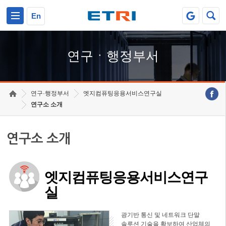
본문 바로가기
주요메뉴 바로가기
하단메뉴 바로가기
En
연구ㆍ행정부서
연구·행정부서
엣지컴퓨팅응용서비스연구실
연구소 소개
연구소 소개
엣지컴퓨팅응용서비스연구
실
광기반 통신 및 네트워크 단말
솔루션 기술을 확보하여 산업체의