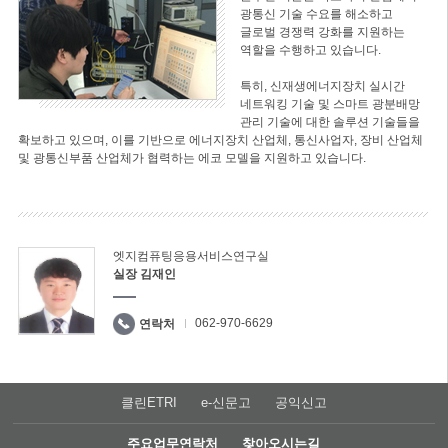
광통신 기술 수요를 해소하고
글로벌 경쟁력 강화를 지원하는
역할을 수행하고 있습니다.
특히, 신재생에너지장치 실시간
네트워킹 기술 및 스마트 광분배망
관리 기술에 대한 솔루션 기술들을
확보하고 있으며, 이를 기반으로 에너지장치 산업체, 통신사업자, 장비 산업체
및 광통신부품 산업체가 협력하는 에코 모델을 지원하고 있습니다.
엣지컴퓨팅응용서비스연구실
실장 김재인
062-970-6629
연락처
클린ETRI
e-신문고
공익신고
주요업무연락처
찾아오시는길