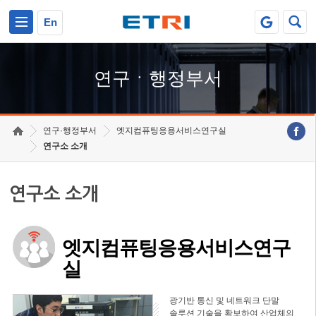
본문 바로가기
주요메뉴 바로가기
하단메뉴 바로가기
En
연구ㆍ행정부서
연구·행정부서
엣지컴퓨팅응용서비스연구실
연구소 소개
연구소 소개
엣지컴퓨팅응용서비스연구
실
광기반 통신 및 네트워크 단말
솔루션 기술을 확보하여 산업체의