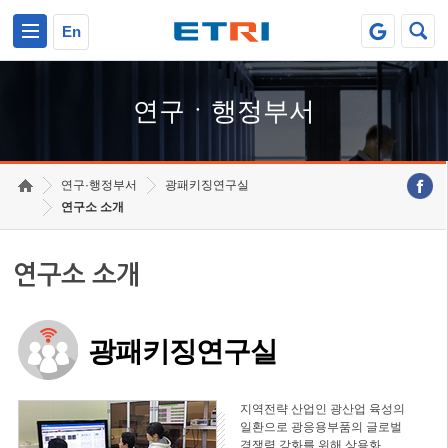
본문 바로가기
주요메뉴 바로가기
하단메뉴 바로가기
En
연구ㆍ행정부서
연구·행정부서
광패키징연구실
연구소 소개
연구소 소개
광패키징연구실
지역전략 산업인 광산업 육성의
일환으로 광응용부품의 글로벌
경쟁력 강화를 위해 상용화