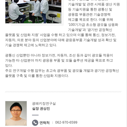
기술개발 및 관련 시제품 생산 지원
등 기술지원을 통한 광통신 및
광융합 부품관련 기술경쟁력
제고를 목표로 한다. 이를 위해
‘100기가급 초소형 광모듈 상용화
기술개발’과 ‘광기반 공정혁신
플랫폼 및 산업화 지원’ 사업을 수행 하고 있으며 이를 통해 통신, 정보가전,
자동차, 의료 분야 등의 산업분야에 대해 광응용부품 기술개발 성과 확산 및
기술 경쟁력 제고에 노력하고 있다.
광통신 산업뿐만 아니라 정보가전, 자동차, 조선 등과 같이 광모듈 적용이
가능한 타 산업분야 까지 광응용 부품 및 모듈 솔루션 제공을 목표로 하고
있다.
주요 연구개발 수행 업무는 초고속 광부품 및 광모듈 개발과 광기반 공정혁신
플랫폼 구축 및 이를 통한 산업화 지원이다.
광패키징연구실
실장 권상진
062-970-6599
연락처