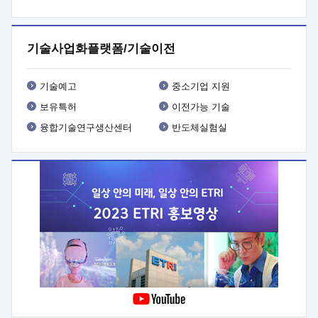
프로그램 개발
 상세이력ㅇ(붙 임1) 대상인력 A 상세이력ㅇ(붙
임2) 대상인력 B 상세이력
3. 신청방법 및 향후일정 등

신청방법: 이메일 (verdi@etri.re.kr)* <별첨양식>을 작성하여
기술사업화플랫폼/기술이전
제출
 문 의 처: ETRI사업화본부 기업성장지원부
기업성장지원전략실ㅇ오경석 책임 연구원 (T. 042-860-5076,
verdi@etri.re.kr)
 제출양식
ㅇ(별첨양식) ETRI연구인력
기술예고
중소기업 지원
현장지원 신청서 (기업)
보유특허
이전가능 기술
융합기술연구생산센터
반도체실험실