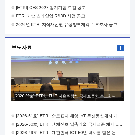
바랍니다.
2026년 8월 한국전자통신연구원장
1. 추진개요

추진목적: ETRI 인력을 기업현장에 파견. 기술지원을
[ETRI] CES 2027 참가기업 모집 공고
실시함으로써 ETRI 개발기술의 사업화를 지원하여
ETRI 기술 스케일업 R&BD 사업 공고
사업화성과를 극대화하고, 지원기업을 강견기업으로 육성하고자
함.
2026년 ETRI 지식재산권 유상양도계약 수요조사 공고
 신청자격: ETRI 협력기업 및 일반 ICT 중소기업*
협력기업: ETRI 창업/연구소기업, 기술이전/출자기업 등 ETRI
개발기술을 사업화하고자 하는 기업
 파견기간: 1년 이상
[최대 3년까지 연속지원 가능]* 연속지원은 지원완료 시점에서
보도자료
당해 지원실적과 차기 지원계획을 평가하여 결정
 기업부담:
연구인력 연봉기준 30 ~ 40%* (1년차) 연봉의 30%, (2 ~ 3년차)
연봉의 40%
 추진일정(1)희망기업 신청/접수(2)희망인력-
희망기업 매칭(3)현장조사/ 선정(심의)(4)협약체결(5)
기업파견8월 3일 ~ 14일
8월 17일 ~ 26일
9월초순
9월 중순
10월 이후* 상기일정은 희망인력-희망기업간 매칭 원활시를
가정한 것으로 상황에 따라 상당기간 일정이 지연될 수 있음. **
(1)희망인력-희망기업간 적합성이 낮다고 판단되거나, (2)
희망인력이 파견의사를 철회할 경우 후속 절차가 진행되지 않을
[2026-52호] ETRI, ITU-T 자율주행차 국제표준화 주도한다
수 있음.2. 현장지원 희망인력 및 상세이력
 희망인력
목록기술분야연구인력번호지원가능 기술반도체/
전자소자A반도체 소자(trasistor/diode) 제작 공정 전자소자 제작
[2026-51호] ETRI, 항로표지 해양 IoT 무선통신체계 개발 나선다
공정(FET / SBD 등 )유기물 반도체 소재 및 소자 설계, 합성 및
제작바이오센서 설계/제작토양/수질/가스 센서 설계/
[2026-50호] ETRI, 생체신호 압축기술 국제표준 채택...의료 AI 시대 연다
제작광소자응용B광 센서 및 응용 시스템시스템 제어 및 데이터
[2026-49호] ETRI, 대한민국 ICT 50년 역사를 담은 온라인 50년사 공개
처리FPGA 제어, VHDL 프로그램 개발Labview, Python, C