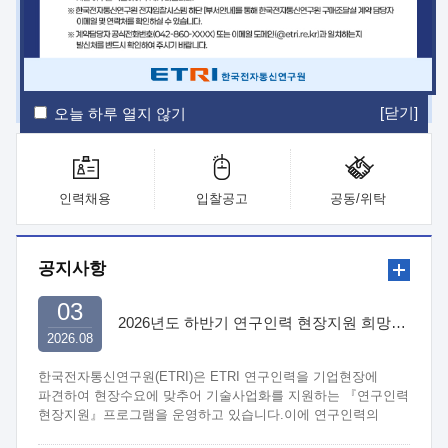
ETRI Insight
ETRI Journal
전자통신동향분석
ETRI 웹진
ETRI 간행물
전자도서관
[닫기]
오늘 하루 열지 않기
인력채용
입찰공고
공동/위탁
공지사항
03
2026년도 하반기 연구인력 현장지원 희망기업 신청/접수
2026.08
한국전자통신연구원(ETRI)은 ETRI 연구인력을 기업현장에
파견하여 현장수요에 맞추어 기술사업화를 지원하는 『연구인력
현장지원』프로그램을 운영하고 있습니다.이에 연구인력의
지원을 희망하는 중소.중견기업에서는 신청하여 주시기