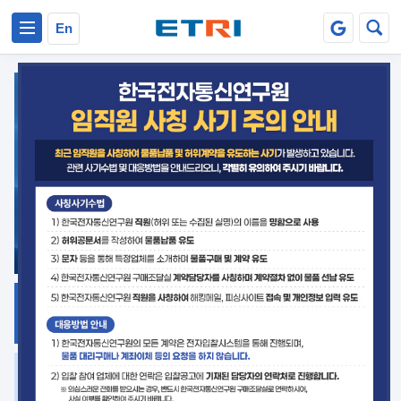
본문 바로가기
주요메뉴 바로가기
En
지식공유
ETRI 오픈소스
플랫폼
거버넌스 대응
발간자료