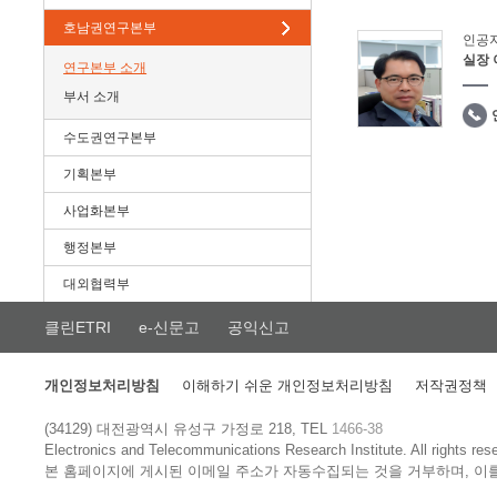
호남권연구본부
인공
실장
연구본부 소개
부서 소개
수도권연구본부
기획본부
사업화본부
행정본부
대외협력부
클린ETRI
e-신문고
공익신고
개인정보처리방침
이해하기 쉬운 개인정보처리방침
저작권정책
(34129) 대전광역시 유성구 가정로 218, TEL
1466-38
Electronics and Telecommunications Research Institute.
All rights res
본 홈페이지에 게시된 이메일 주소가 자동수집되는 것을 거부하며, 이