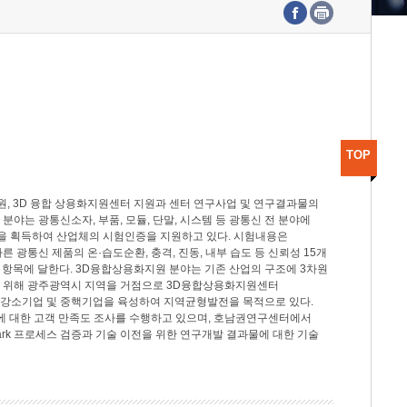
수도권연구본부
기획본부
사업화본부
행정본부
대외협력부
TOP
, 3D 융합 상용화지원센터 지원과 센터 연구사업 및 연구결과물의
분야는 광통신소자, 부품, 모듈, 단말, 시스템 등 광통신 전 분야에
을 획득하여 산업체의 시험인증을 지원하고 있다. 시험내용은
제시험규격에 따른 광통신 제품의 온·습도순환, 충격, 진동, 내부 습도 등 신뢰성 15개
2개 항목에 달한다. 3D융합상용화지원 분야는 기존 산업의 구조에 3차원
을 위해 광주광역시 지역을 거점으로 3D융합상용화지원센터
 강소기업 및 중핵기업을 육성하여 지역균형발전을 목적으로 있다.
활동에 대한 고객 만족도 조사를 수행하고 있으며, 호남권연구센터에서
rk 프로세스 검증과 기술 이전을 위한 연구개발 결과물에 대한 기술