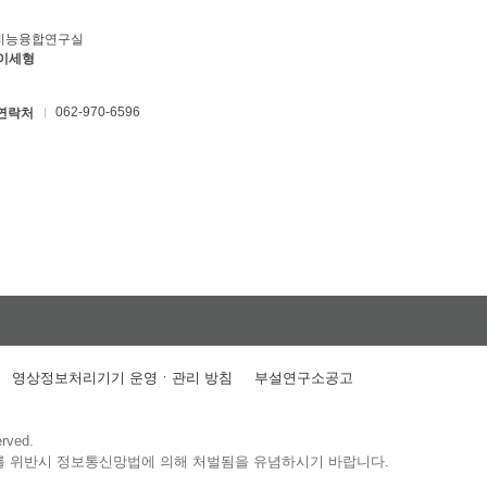
지능융합연구실
 이세형
062-970-6596
연락처
영상정보처리기기 운영ㆍ관리 방침
부설연구소공고
erved.
를 위반시 정보통신망법에 의해 처벌됨을 유념하시기 바랍니다.