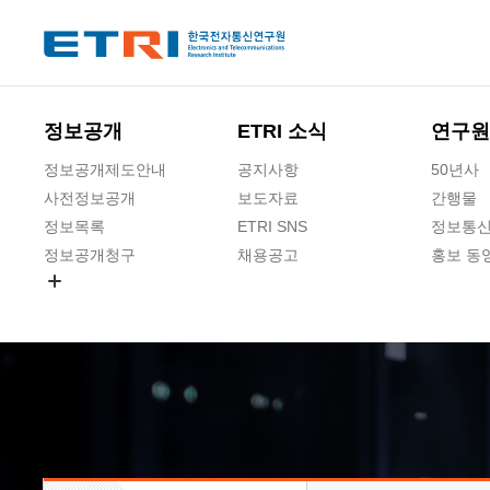
본문 바로가기
주요메뉴 바로가기
하단메뉴 바로가기
정보공개
ETRI 소식
연구원
정보공개제도안내
공지사항
50년사
사전정보공개
보도자료
간행물
정보목록
ETRI SNS
정보통신
정보공개청구
채용공고
홍보 동
경영공시
공공데이터개방
사업실명제