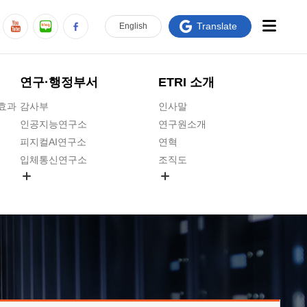
Translate
En
glish
연구·행정부서
ETRI 소개
급효과
감사부
인사말
인공지능연구소
연구원소개
피지컬AI연구소
연혁
입체통신연구소
조직도
공간미디어연구소
기타 공개정보
ADX융합연구소
원규 제·개정 예고
ICT전략연구소
연구원 고객헌장
인공지능안전연구소
ETRI CI
우주항공반도체전략연구단
주요업무연락처
대경권연구본부
찾아오시는길
호남권연구본부