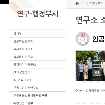
연구·행정부서
연구·행정부서
연구소 
감사부
인공
인공지능연구소
피지컬AI연구소
입체통신연구소
공간미디어연구소
ADX융합연구소
ICT전략연구소
인공지능안전연구소
Q-mark 검증업무도 수
우주항공반도체전략연구단
대경권연구본부