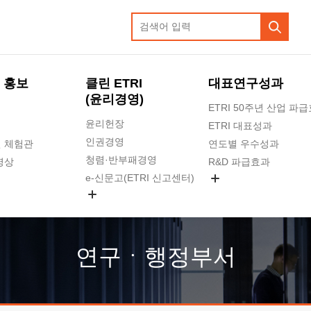
 홍보
클린 ETRI
대표연구성과
(윤리경영)
ETRI 50주년 산업 파
윤리헌장
ETRI 대표성과
인권경영
 체험관
연도별 우수성과
청렴·반부패경영
영상
R&D 파급효과
e-신문고(ETRI 신고센터)
지식공유플랫폼
공익신고
청렴포털 신고
고객의소리
연구ㆍ행정부서
수의계약 현황
부패징계 현황
감사결과공개