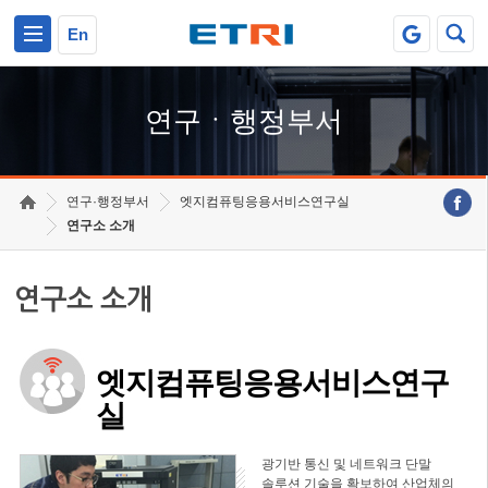
본문 바로가기
주요메뉴 바로가기
하단메뉴 바로가기
En
연구ㆍ행정부서
연구·행정부서
엣지컴퓨팅응용서비스연구실
연구소 소개
연구소 소개
엣지컴퓨팅응용서비스연구
실
광기반 통신 및 네트워크 단말
솔루션 기술을 확보하여 산업체의