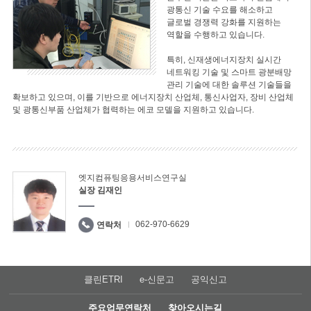
광통신 기술 수요를 해소하고
글로벌 경쟁력 강화를 지원하는
역할을 수행하고 있습니다.
특히, 신재생에너지장치 실시간
네트워킹 기술 및 스마트 광분배망
관리 기술에 대한 솔루션 기술들을
확보하고 있으며, 이를 기반으로 에너지장치 산업체, 통신사업자, 장비 산업체
및 광통신부품 산업체가 협력하는 에코 모델을 지원하고 있습니다.
엣지컴퓨팅응용서비스연구실
실장 김재인
062-970-6629
연락처
클린ETRI
e-신문고
공익신고
주요업무연락처
찾아오시는길