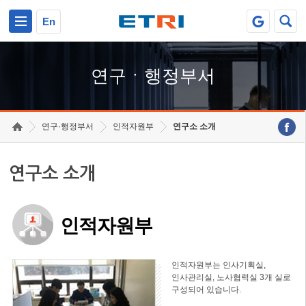
본문 바로가기
주요메뉴 바로가기
하단메뉴 바로가기
En
연구ㆍ행정부서
연구·행정부서
인적자원부
연구소 소개
연구소 소개
인적자원부
인적자원부는 인사기획실,
인사관리실, 노사협력실 3개 실로
구성되어 있습니다.