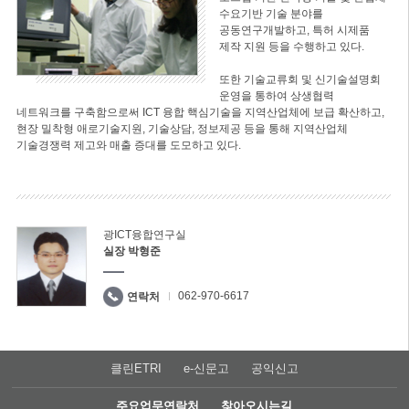
수요기반 기술 분야를
공동연구개발하고, 특허 시제품
제작 지원 등을 수행하고 있다.
또한 기술교류회 및 신기술설명회
운영을 통하여 상생협력
네트워크를 구축함으로써 ICT 융합 핵심기술을 지역산업체에 보급 확산하고,
현장 밀착형 애로기술지원, 기술상담, 정보제공 등을 통해 지역산업체
기술경쟁력 제고와 매출 증대를 도모하고 있다.
광ICT융합연구실
실장 박형준
062-970-6617
연락처
클린ETRI
e-신문고
공익신고
주요업무연락처
찾아오시는길