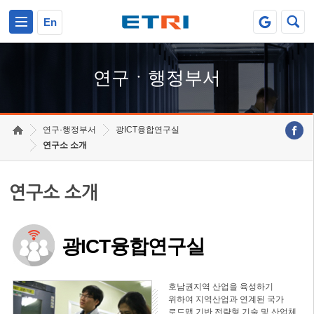
본문 바로가기
주요메뉴 바로가기
하단메뉴 바로가기
En
연구ㆍ행정부서
연구·행정부서
광ICT융합연구실
연구소 소개
연구소 소개
광ICT융합연구실
호남권지역 산업을 육성하기
위하여 지역산업과 연계된 국가
로드맵 기반 전략형 기술 및 산업체