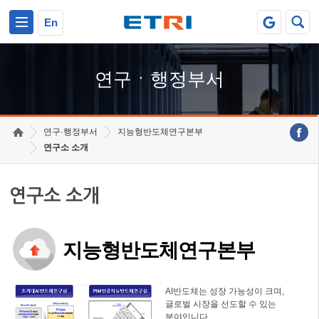
본문 바로가기
주요메뉴 바로가기
하단메뉴 바로가기
En
연구ㆍ행정부서
연구·행정부서
지능형반도체연구본부
연구소 소개
연구소 소개
지능형반도체연구본부
AI반도체는 성장 가능성이 크며,
글로벌 시장을 선도할 수 있는
분야입니다.