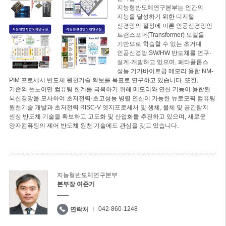
지능형반도체연구본부는 인간의
지능을 달성하기 위한 디지털
신경망의 절정에 이른 인공신경망인
트랜스포머(Transformer) 모델을
기반으로 학습할 수 있는 초거대
인공신경망 SW/HW 반도체를 연구·
설계·개발하고 있으며, 페타플롭스
성능 기가바이트급 메모리 융합 NM-
PIM 프로세서 반도체 원천기술 확보를 목표로 연구하고 있습니다. 또한,
기존의 폰노이만 컴퓨팅 한계를 극복하기 위해 메모리와 연산 기능이 융합된
뇌신경망을 모사하여 초저전력·초고성능 병렬 연산이 가능한 뉴로모픽 컴퓨팅
원천기술 개발과 초저전력 RISC-V 엣지프로세서 및 생체, 물체 및 공간탐지
센싱 반도체 기술을 확보하고 고도화 및 산업화를 추진하고 있으며, 새로운
양자컴퓨팅의 제어 반도체 원천 기술에도 관심을 갖고 있습니다.
지능형반도체연구본부
본부장 여준기
042-860-1248
연락처