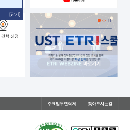
[닫기]
 견학
신청
주요업무연락처
찾아오시는길