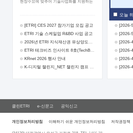
현장수요에 맞추어 기술사업화를 지원하는
『연구인력 현장지원』프로그램을
운영하고 있습니다.이에 연구인력의 지원을
오늘 하
희망하는 중소.중견기업에서는 신청하여
주시기 바랍니다.
2026년 8월
[ETRI] CES 2027 참가기업 모집 공고
한국전자통신연구원장
1. 추진개요

ETRI 기술 스케일업 R&BD 사업 공고
추진목적: ETRI 인력을 기업현장에 파견.
기술지원을 실시함으로써 ETRI 개발기술의
2026년 ETRI 지식재산권 유상양도계약 수요조사 공고
사업화를 지원하여 사업화성과를
ETRI 테크비즈 인사이트 8호(TechBiz Insight Vol.8) 발간
극대화하고, 지원기업을 강견기업으로
육성하고자 함.
 신청자격: ETRI
KRnet 2026 행사 안내
협력기업 및 일반 ICT 중소기업* 협력기업:
K-디지털 챌린지_NET 챌린지 캠프 시즌13 안내
ETRI 창업/연구소기업, 기술이전/출자기업
등 ETRI 개발기술을 사업화하고자 하는
기업
 파견기간: 1년 이상 [최대 3년까지
연속지원 가능]* 연속지원은 지원완료
시점에서 당해 지원실적과 차기 지원계획을
평가하여 결정
 기업부담: 연구인력
연봉기준 30 ~ 40%* (1년차) 연봉의 30%,
클린ETRI
e-신문고
공익신고
(2 ~ 3년차) 연봉의 40%
 추진일정(1)
희망기업 신청/접수(2)희망인력-희망기업
매칭(3)현장조사/ 선정(심의)(4)협약체결
개인정보처리방침
이해하기 쉬운 개인정보처리방침
저작권정책
(5)기업파견8월 3일 ~ 14일
8월 17일 ~
26일
9월초순
9월 중순
10월 이후*