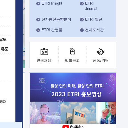
ETRI Insight
ETRI
수도권연구본부
Journal
기획본부
사업화본부
전자통신동향분석
ETRI 웹진
행정본부
ETRI 간행물
전자도서관
대외협력부
인력채용
입찰공고
공동/위탁
이전
업 지원
능 기술
체실험실