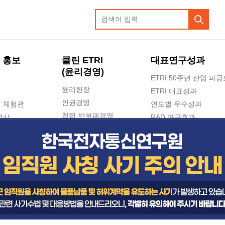
 홍보
클린 ETRI
대표연구성과
(윤리경영)
ETRI 50주년 산업 파
윤리헌장
ETRI 대표성과
인권경영
 체험관
연도별 우수성과
청렴·반부패경영
영상
R&D 파급효과
e-신문고(ETRI 신고센터)
지식공유플랫폼
공익신고
청렴포털 신고
고객의소리
수의계약 현황
부패징계 현황
감사결과공개