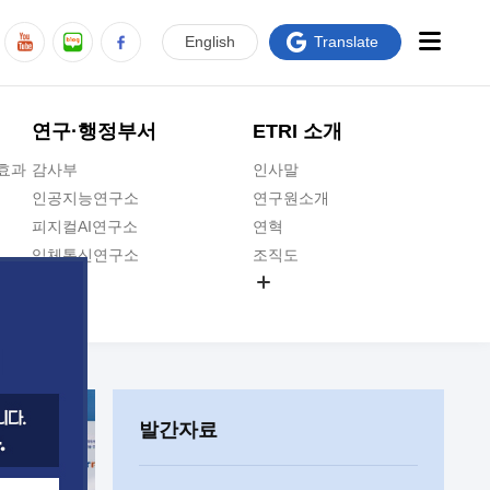
En
glish
Translate
연구·행정부서
ETRI 소개
급효과
감사부
인사말
인공지능연구소
연구원소개
피지컬AI연구소
연혁
입체통신연구소
조직도
공간미디어연구소
기타 공개정보
ADX융합연구소
원규 제·개정 예고
ICT전략연구소
연구원 고객헌장
인공지능안전연구소
ETRI CI
우주항공반도체전략연구단
주요업무연락처
발간자료
대경권연구본부
찾아오시는길
호남권연구본부