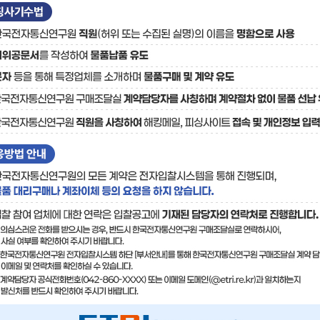
료
기술사업화플랫폼/기술
기술예고
중소기
보유특허
이전가
융합기술연구생산센터
반도