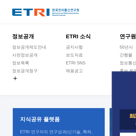
본문 바로가기
주요메뉴 바로가기
정보공개
ETRI 소식
연구원
정보공개제도안내
공지사항
50년사
사전정보공개
보도자료
간행물
정보목록
ETRI SNS
정보통신
정보공개청구
채용공고
홍보 동
경영공시
공공데이터개방
사업실명제
지식공유
플랫폼
ETRI 연구자의 연구성과(신기술, 특허,