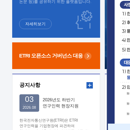
논문 등)를 공유하기 위한 플랫폼입니다.
자세히보기
ETRI 오픈소스
거버넌스 대응
공지사항
보도자
03
2026년도 하반기
연구인력 현장지원
2026.08
희망기업 신청/접수
한국전자통신연구원(ETRI)은 ETRI
연구인력을 기업현장에 파견하여