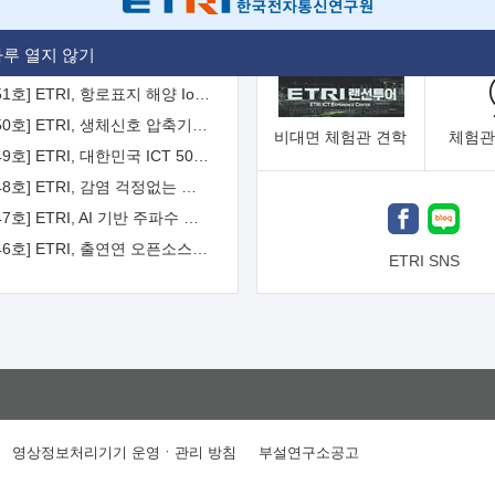
[2026-52호] ETRI, ITU-T 자율주행차 국제표준화 주도한다
루 열지 않기
[2026-51호] ETRI, 항로표지 해양 IoT 무선통신체계 개발 나선다
[2026-50호] ETRI, 생체신호 압축기술 국제표준 채택...의료 AI 시대 연다
비대면
체험관 견학
체험관
[2026-49호] ETRI, 대한민국 ICT 50년 역사를 담은 온라인 50년사 공개
[2026-48호] ETRI, 감염 걱정없는 공중 터치 인터페이스 시대 연다
[2026-47호] ETRI, AI 기반 주파수 예측기술 국제표준 이끌어
[2026-46호] ETRI, 출연연 오픈소스 협의체 '범출연연'으로 확대 운영
ETRI SNS
영상정보처리기기 운영ㆍ관리 방침
부설연구소공고