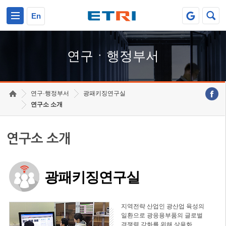
본문 바로가기
주요메뉴 바로가기
하단메뉴 바로가기
En
연구ㆍ행정부서
연구·행정부서
광패키징연구실
연구소 소개
연구소 소개
광패키징연구실
지역전략 산업인 광산업 육성의
일환으로 광응용부품의 글로벌
경쟁력 강화를 위해 상용화