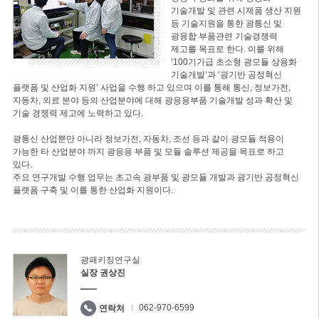
기술개발 및 관련 시제품 생산 지원
등 기술지원을 통한 광통신 및
광융합 부품관련 기술경쟁력
제고를 목표로 한다. 이를 위해
‘100기가급 초소형 광모듈 상용화
기술개발’과 ‘광기반 공정혁신
플랫폼 및 산업화 지원’ 사업을 수행 하고 있으며 이를 통해 통신, 정보가전,
자동차, 의료 분야 등의 산업분야에 대해 광응용부품 기술개발 성과 확산 및
기술 경쟁력 제고에 노력하고 있다.
광통신 산업뿐만 아니라 정보가전, 자동차, 조선 등과 같이 광모듈 적용이
가능한 타 산업분야 까지 광응용 부품 및 모듈 솔루션 제공을 목표로 하고
있다.
주요 연구개발 수행 업무는 초고속 광부품 및 광모듈 개발과 광기반 공정혁신
플랫폼 구축 및 이를 통한 산업화 지원이다.
광패키징연구실
실장 권상진
062-970-6599
연락처