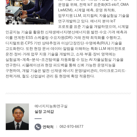
운영을 위해, 전력 IoT 표준화(KS eIoT, OMA
LwM2M), 시계열 예측, 운영 최적화,
업무지원 LLM, 피지컬AI, 자율실험실 기술을
연구개발하고 있다. 에너지 분야 IoT
프로토콜 표준 기술을 개발하였으며, 시계열
인공지능 기술을 활용한 신재생에너지/분산에너지원 발전·수요·가격 예측과
이를 연계한 ESS 스케줄링·수요자원(DR)·거래 전략 최적화를 수행하고,
디지털트윈·CPS 기반 상태추정과 이상/고장진단·수명예측(RUL) 기술을
고도화한다. 또한 현장 문서·데이터·알람을 이해하는 특화 LLM 에이전트로
운전·정비·거래 업무 지원 기술을 개발하고, 소재·부품·장비 영역에는
실험설계–계측–분석–조건탐색을 자동화할 수 있는 AI 자율실험실 기술을
연구한다. 시뮬레이션과 현장 피드백을 통해 신뢰 가능한 운영지능을
구현하며, 개발 기술은 발전·신재생 에너지 운영/설비관리, 마이크로그리드·
전력거래, 철도·산업설비 관리 등 현장에 확장 적용한다.
에너지지능화연구실
실장 고석갑
062-970-6677
연락처