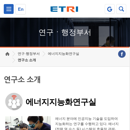
본문 바로가기
주요메뉴 바로가기
하단메뉴 바로가기
En
연구ㆍ행정부서
연구·행정부서
에너지지능화연구실
연구소 소개
연구소 소개
에너지지능화연구실
에너지 분야에 인공지능 기술을 도입하여
지능화하는 연구를 수행하고 있다. 에너지
(전력,열,수소 등) 시스템의 효율적 관제·