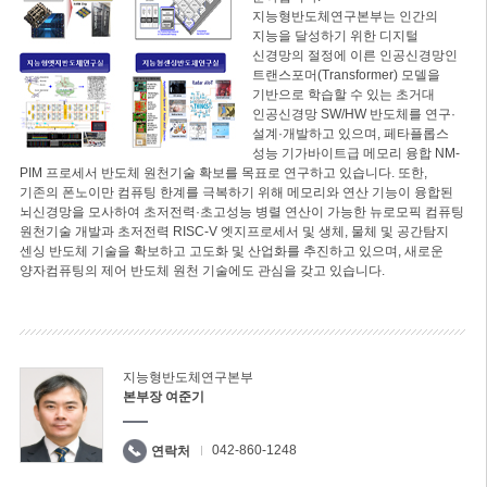
지능형반도체연구본부는 인간의
지능을 달성하기 위한 디지털
신경망의 절정에 이른 인공신경망인
트랜스포머(Transformer) 모델을
기반으로 학습할 수 있는 초거대
인공신경망 SW/HW 반도체를 연구·
설계·개발하고 있으며, 페타플롭스
성능 기가바이트급 메모리 융합 NM-
PIM 프로세서 반도체 원천기술 확보를 목표로 연구하고 있습니다. 또한,
기존의 폰노이만 컴퓨팅 한계를 극복하기 위해 메모리와 연산 기능이 융합된
뇌신경망을 모사하여 초저전력·초고성능 병렬 연산이 가능한 뉴로모픽 컴퓨팅
원천기술 개발과 초저전력 RISC-V 엣지프로세서 및 생체, 물체 및 공간탐지
센싱 반도체 기술을 확보하고 고도화 및 산업화를 추진하고 있으며, 새로운
양자컴퓨팅의 제어 반도체 원천 기술에도 관심을 갖고 있습니다.
지능형반도체연구본부
본부장 여준기
042-860-1248
연락처