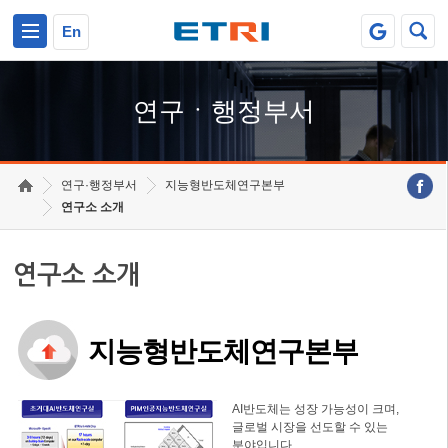
본문 바로가기
주요메뉴 바로가기
하단메뉴 바로가기
En
연구ㆍ행정부서
연구·행정부서
지능형반도체연구본부
연구소 소개
연구소 소개
지능형반도체연구본부
AI반도체는 성장 가능성이 크며,
글로벌 시장을 선도할 수 있는
분야입니다.