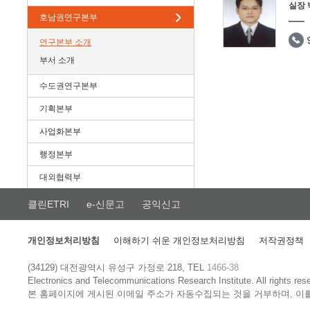
실장
호남권연구본부
연구본부 소개
부서 소개
수도권연구본부
기획본부
사업화본부
행정본부
대외협력부
클린ETRI
e-신문고
공익신고
개인정보처리방침
이해하기 쉬운 개인정보처리방침
저작권정책
(34129) 대전광역시 유성구 가정로 218, TEL
1466-38
Electronics and Telecommunications Research Institute.
All rights res
본 홈페이지에 게시된 이메일 주소가 자동수집되는 것을 거부하며, 이