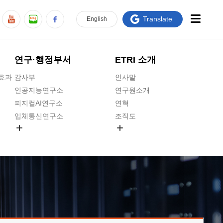
Translate
En
glish
연구·행정부서
ETRI 소개
급효과
감사부
인사말
인공지능연구소
연구원소개
피지컬AI연구소
연혁
입체통신연구소
조직도
공간미디어연구소
기타 공개정보
ADX융합연구소
원규 제·개정 예고
ICT전략연구소
연구원 고객헌장
인공지능안전연구소
ETRI CI
우주항공반도체전략연구단
주요업무연락처
대경권연구본부
찾아오시는길
호남권연구본부