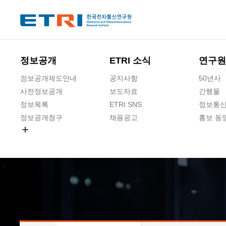
본문 바로가기
주요메뉴 바로가기
하단메뉴 바로가기
정보공개
ETRI 소식
연구원
정보공개제도안내
공지사항
50년사
사전정보공개
보도자료
간행물
정보목록
ETRI SNS
정보통신
정보공개청구
채용공고
홍보 동
경영공시
공공데이터개방
사업실명제