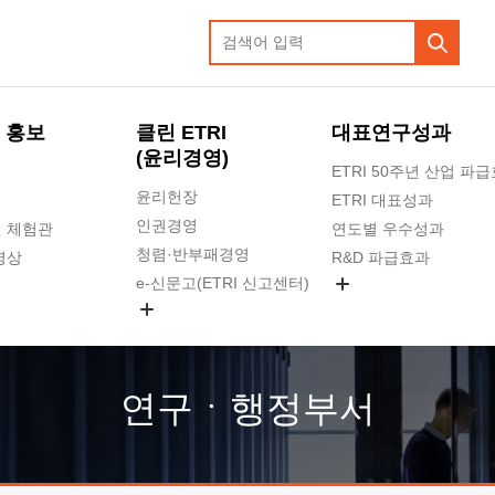
 홍보
클린 ETRI
대표연구성과
(윤리경영)
ETRI 50주년 산업 파
윤리헌장
ETRI 대표성과
인권경영
 체험관
연도별 우수성과
청렴·반부패경영
영상
R&D 파급효과
e-신문고(ETRI 신고센터)
지식공유플랫폼
공익신고
청렴포털 신고
고객의소리
연구ㆍ행정부서
수의계약 현황
부패징계 현황
감사결과공개