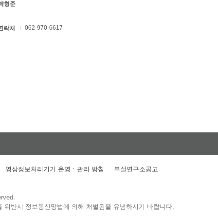
 박형준
062-970-6617
연락처
영상정보처리기기 운영ㆍ관리 방침
부설연구소공고
erved.
를 위반시 정보통신망법에 의해 처벌됨을 유념하시기 바랍니다.