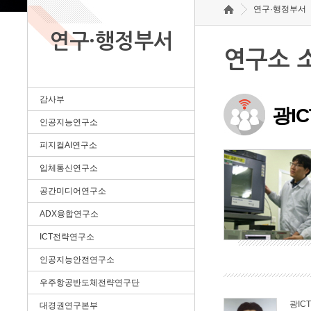
연구·행정부서
연구·행정부서
연구소 
감사부
광I
인공지능연구소
피지컬AI연구소
입체통신연구소
공간미디어연구소
ADX융합연구소
ICT전략연구소
인공지능안전연구소
우주항공반도체전략연구단
광IC
대경권연구본부