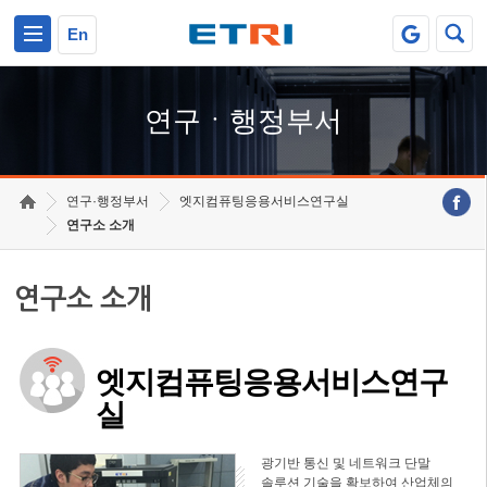
본문 바로가기
주요메뉴 바로가기
하단메뉴 바로가기
En
연구ㆍ행정부서
연구·행정부서
엣지컴퓨팅응용서비스연구실
연구소 소개
연구소 소개
엣지컴퓨팅응용서비스연구
실
광기반 통신 및 네트워크 단말
솔루션 기술을 확보하여 산업체의