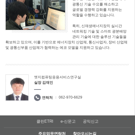
광통신 기술 수요를 해소하고
글로벌 경쟁력 강화를 지원하는
역할을 수행하고 있습니다.
특히, 신재생에너지장치 실시간
네트워킹 기술 및 스마트 광분배망
관리 기술에 대한 솔루션 기술들을
확보하고 있으며, 이를 기반으로 에너지장치 산업체, 통신사업자, 장비 산업체
및 광통신부품 산업체가 협력하는 에코 모델을 지원하고 있습니다.
엣지컴퓨팅응용서비스연구실
실장 김재인
062-970-6629
연락처
클린ETRI
e-신문고
공익신고
주요업무연락처
찾아오시는길