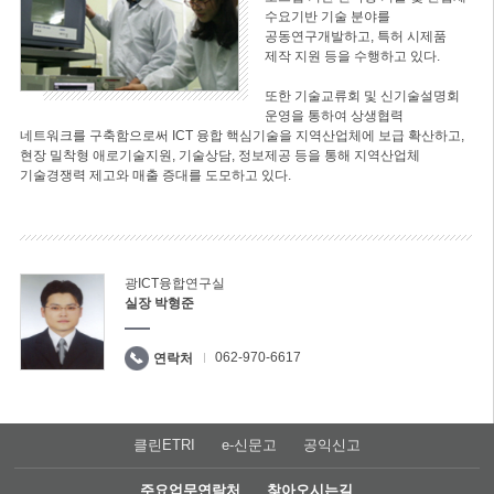
수요기반 기술 분야를
공동연구개발하고, 특허 시제품
제작 지원 등을 수행하고 있다.
또한 기술교류회 및 신기술설명회
운영을 통하여 상생협력
네트워크를 구축함으로써 ICT 융합 핵심기술을 지역산업체에 보급 확산하고,
현장 밀착형 애로기술지원, 기술상담, 정보제공 등을 통해 지역산업체
기술경쟁력 제고와 매출 증대를 도모하고 있다.
광ICT융합연구실
실장 박형준
062-970-6617
연락처
클린ETRI
e-신문고
공익신고
주요업무연락처
찾아오시는길