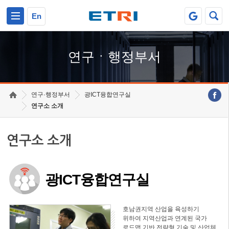
본문 바로가기
주요메뉴 바로가기
하단메뉴 바로가기
En
연구ㆍ행정부서
연구·행정부서
광ICT융합연구실
연구소 소개
연구소 소개
광ICT융합연구실
호남권지역 산업을 육성하기
위하여 지역산업과 연계된 국가
로드맵 기반 전략형 기술 및 산업체