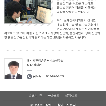
광통신 기술 수요를 해소하고
글로벌 경쟁력 강화를 지원하는
역할을 수행하고 있습니다.
특히, 신재생에너지장치 실시간
네트워킹 기술 및 스마트 광분배망
관리 기술에 대한 솔루션 기술들을
확보하고 있으며, 이를 기반으로 에너지장치 산업체, 통신사업자, 장비 산업체
및 광통신부품 산업체가 협력하는 에코 모델을 지원하고 있습니다.
엣지컴퓨팅응용서비스연구실
실장 김재인
062-970-6629
연락처
클린ETRI
e-신문고
공익신고
주요업무연락처
찾아오시는길