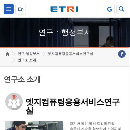
본문 바로가기
주요메뉴 바로가기
하단메뉴 바로가기
En
연구ㆍ행정부서
연구·행정부서
엣지컴퓨팅응용서비스연구실
연구소 소개
연구소 소개
엣지컴퓨팅응용서비스연구
실
광기반 통신 및 네트워크 단말
솔루션 기술을 확보하여 산업체의