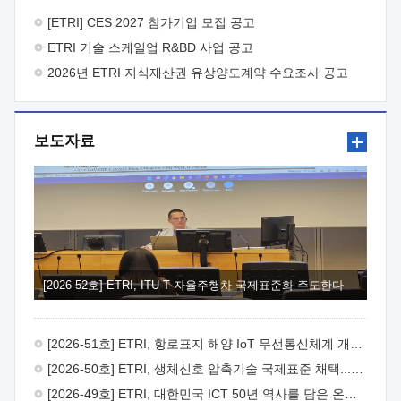
바랍니다.
2026년 8월 한국전자통신연구원장
1. 추진개요

추진목적: ETRI 인력을 기업현장에 파견. 기술지원을
[ETRI] CES 2027 참가기업 모집 공고
실시함으로써 ETRI 개발기술의 사업화를 지원하여
ETRI 기술 스케일업 R&BD 사업 공고
사업화성과를 극대화하고, 지원기업을 강견기업으로 육성하고자
함.
2026년 ETRI 지식재산권 유상양도계약 수요조사 공고
 신청자격: ETRI 협력기업 및 일반 ICT 중소기업*
협력기업: ETRI 창업/연구소기업, 기술이전/출자기업 등 ETRI
개발기술을 사업화하고자 하는 기업
 파견기간: 1년 이상
[최대 3년까지 연속지원 가능]* 연속지원은 지원완료 시점에서
보도자료
당해 지원실적과 차기 지원계획을 평가하여 결정
 기업부담:
연구인력 연봉기준 30 ~ 40%* (1년차) 연봉의 30%, (2 ~ 3년차)
연봉의 40%
 추진일정(1)희망기업 신청/접수(2)희망인력-
희망기업 매칭(3)현장조사/ 선정(심의)(4)협약체결(5)
기업파견8월 3일 ~ 14일
8월 17일 ~ 26일
9월초순
9월 중순
10월 이후* 상기일정은 희망인력-희망기업간 매칭 원활시를
가정한 것으로 상황에 따라 상당기간 일정이 지연될 수 있음. **
(1)희망인력-희망기업간 적합성이 낮다고 판단되거나, (2)
희망인력이 파견의사를 철회할 경우 후속 절차가 진행되지 않을
[2026-52호] ETRI, ITU-T 자율주행차 국제표준화 주도한다
수 있음.2. 현장지원 희망인력 및 상세이력
 희망인력
목록기술분야연구인력번호지원가능 기술반도체/
전자소자A반도체 소자(trasistor/diode) 제작 공정 전자소자 제작
[2026-51호] ETRI, 항로표지 해양 IoT 무선통신체계 개발 나선다
공정(FET / SBD 등 )유기물 반도체 소재 및 소자 설계, 합성 및
제작바이오센서 설계/제작토양/수질/가스 센서 설계/
[2026-50호] ETRI, 생체신호 압축기술 국제표준 채택...의료 AI 시대 연다
제작광소자응용B광 센서 및 응용 시스템시스템 제어 및 데이터
[2026-49호] ETRI, 대한민국 ICT 50년 역사를 담은 온라인 50년사 공개
처리FPGA 제어, VHDL 프로그램 개발Labview, Python, C