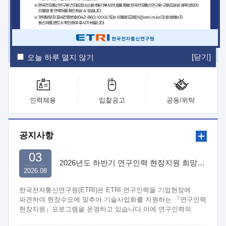
ETRI Insight
ETRI Journal
전자통신동향분석
ETRI 웹진
ETRI 간행물
전자도서관
[닫기]
오늘 하루 열지 않기
인력채용
입찰공고
공동/위탁
공지사항
03
2026년도 하반기 연구인력 현장지원 희망기업 신청/접수
2026.08
한국전자통신연구원(ETRI)은 ETRI 연구인력을 기업현장에
파견하여 현장수요에 맞추어 기술사업화를 지원하는 『연구인력
현장지원』프로그램을 운영하고 있습니다.이에 연구인력의
지원을 희망하는 중소.중견기업에서는 신청하여 주시기