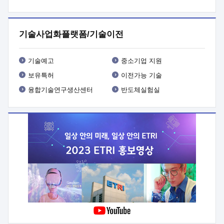
프로그램 개발
 상세이력ㅇ(붙 임1) 대상인력 A 상세이력ㅇ(붙
임2) 대상인력 B 상세이력
3. 신청방법 및 향후일정 등

신청방법: 이메일 (verdi@etri.re.kr)* <별첨양식>을 작성하여
기술사업화플랫폼/기술이전
제출
 문 의 처: ETRI사업화본부 기업성장지원부
기업성장지원전략실ㅇ오경석 책임 연구원 (T. 042-860-5076,
verdi@etri.re.kr)
 제출양식
ㅇ(별첨양식) ETRI연구인력
기술예고
중소기업 지원
현장지원 신청서 (기업)
보유특허
이전가능 기술
융합기술연구생산센터
반도체실험실