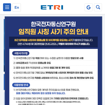
본문 바로가기
주요메뉴 바로가기
En
지식공유
ETRI 오픈소스
플랫폼
거버넌스 대응
발간자료