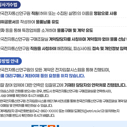
료
기술사업화플랫폼/기술
기술예고
중소기
보유특허
이전가
융합기술연구생산센터
반도