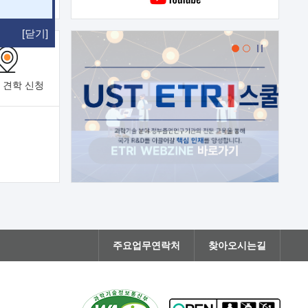
[닫기]
 견학
신청
주요업무연락처
찾아오시는길