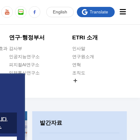
En
glish
Translate
연구·행정부서
ETRI 소개
급효과
감사부
인사말
인공지능연구소
연구원소개
피지컬AI연구소
연혁
입체통신연구소
조직도
공간미디어연구소
기타 공개정보
ADX융합연구소
원규 제·개정 예고
ICT전략연구소
연구원 고객헌장
인공지능안전연구소
ETRI CI
우주항공반도체전략연구단
주요업무연락처
발간자료
대경권연구본부
찾아오시는길
호남권연구본부