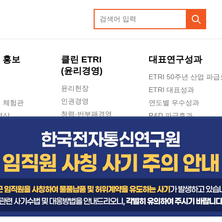
 홍보
클린 ETRI
대표연구성과
(윤리경영)
ETRI 50주년 산업 파
윤리헌장
ETRI 대표성과
인권경영
 체험관
연도별 우수성과
청렴·반부패경영
영상
R&D 파급효과
e-신문고(ETRI 신고센터)
지식공유플랫폼
공익신고
청렴포털 신고
고객의소리
수의계약 현황
부패징계 현황
감사결과공개