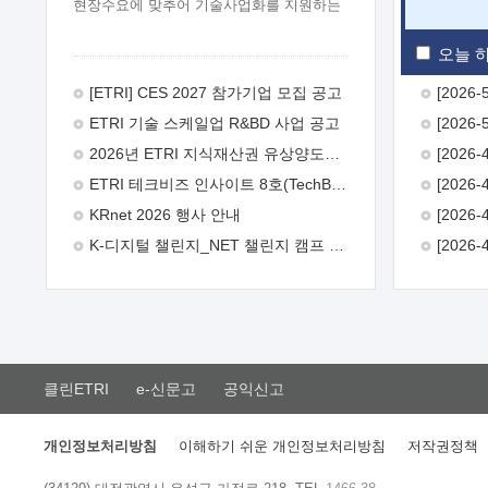
현장수요에 맞추어 기술사업화를 지원하는
『연구인력 현장지원』프로그램을
운영하고 있습니다.이에 연구인력의 지원을
오늘 하
희망하는 중소.중견기업에서는 신청하여
주시기 바랍니다.
2026년 8월
[ETRI] CES 2027 참가기업 모집 공고
한국전자통신연구원장
1. 추진개요

ETRI 기술 스케일업 R&BD 사업 공고
추진목적: ETRI 인력을 기업현장에 파견.
기술지원을 실시함으로써 ETRI 개발기술의
2026년 ETRI 지식재산권 유상양도계약 수요조사 공고
사업화를 지원하여 사업화성과를
ETRI 테크비즈 인사이트 8호(TechBiz Insight Vol.8) 발간
극대화하고, 지원기업을 강견기업으로
육성하고자 함.
 신청자격: ETRI
KRnet 2026 행사 안내
협력기업 및 일반 ICT 중소기업* 협력기업:
K-디지털 챌린지_NET 챌린지 캠프 시즌13 안내
ETRI 창업/연구소기업, 기술이전/출자기업
등 ETRI 개발기술을 사업화하고자 하는
기업
 파견기간: 1년 이상 [최대 3년까지
연속지원 가능]* 연속지원은 지원완료
시점에서 당해 지원실적과 차기 지원계획을
평가하여 결정
 기업부담: 연구인력
연봉기준 30 ~ 40%* (1년차) 연봉의 30%,
클린ETRI
e-신문고
공익신고
(2 ~ 3년차) 연봉의 40%
 추진일정(1)
희망기업 신청/접수(2)희망인력-희망기업
매칭(3)현장조사/ 선정(심의)(4)협약체결
개인정보처리방침
이해하기 쉬운 개인정보처리방침
저작권정책
(5)기업파견8월 3일 ~ 14일
8월 17일 ~
26일
9월초순
9월 중순
10월 이후*