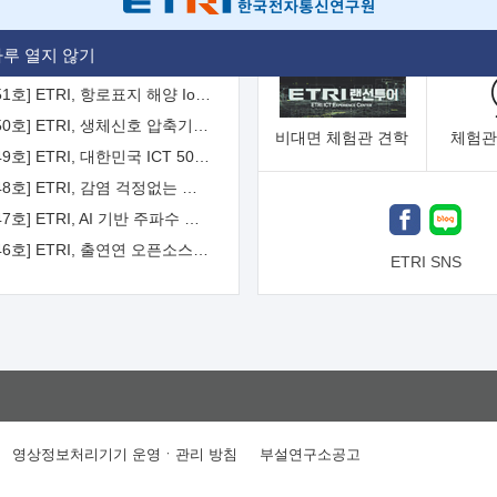
[2026-52호] ETRI, ITU-T 자율주행차 국제표준화 주도한다
루 열지 않기
[2026-51호] ETRI, 항로표지 해양 IoT 무선통신체계 개발 나선다
[2026-50호] ETRI, 생체신호 압축기술 국제표준 채택...의료 AI 시대 연다
비대면
체험관 견학
체험관
[2026-49호] ETRI, 대한민국 ICT 50년 역사를 담은 온라인 50년사 공개
[2026-48호] ETRI, 감염 걱정없는 공중 터치 인터페이스 시대 연다
[2026-47호] ETRI, AI 기반 주파수 예측기술 국제표준 이끌어
[2026-46호] ETRI, 출연연 오픈소스 협의체 '범출연연'으로 확대 운영
ETRI SNS
영상정보처리기기 운영ㆍ관리 방침
부설연구소공고