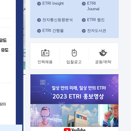
ETRI Insight
ETRI
수도권연구본부
Journal
기획본부
사업화본부
전자통신동향분석
ETRI 웹진
행정본부
ETRI 간행물
전자도서관
대외협력부
인력채용
입찰공고
공동/위탁
이전
업 지원
능 기술
체실험실