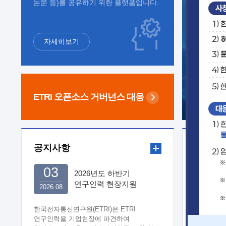
논문 등)를 공유하기 위한 플랫폼입니다.
자세히보기
ETRI 오픈소스
거버넌스 대응
공지사항
보도자
03
2026년도 하반기
연구인력 현장지원
2026.08
희망기업 신청/접수
한국전자통신연구원(ETRI)은 ETRI
연구인력을 기업현장에 파견하여