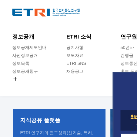
본문 바로가기
주요메뉴 바로가기
정보공개
ETRI 소식
연구원
정보공개제도안내
공지사항
50년사
사전정보공개
보도자료
간행물
정보목록
ETRI SNS
정보통신
정보공개청구
채용공고
홍보 동
경영공시
공공데이터개방
사업실명제
지식공유
플랫폼
ETRI 연구자의 연구성과(신기술, 특허,