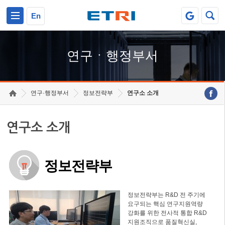
본문 바로가기
주요메뉴 바로가기
하단메뉴 바로가기
En
연구ㆍ행정부서
연구·행정부서
정보전략부
연구소 소개
연구소 소개
정보전략부
정보전략부는 R&D 전 주기에
요구되는 핵심 연구지원역량
강화를 위한 전사적 통합 R&D
지원조직으로 품질혁신실,