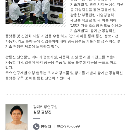
기술개발 및 관련 시제품 생산 지원
등 기술지원을 통한 광통신 및
광융합 부품관련 기술경쟁력
제고를 목표로 한다. 이를 위해
‘100기가급 초소형 광모듈 상용화
기술개발’과 ‘광기반 공정혁신
플랫폼 및 산업화 지원’ 사업을 수행 하고 있으며 이를 통해 통신, 정보가전,
자동차, 의료 분야 등의 산업분야에 대해 광응용부품 기술개발 성과 확산 및
기술 경쟁력 제고에 노력하고 있다.
광통신 산업뿐만 아니라 정보가전, 자동차, 조선 등과 같이 광모듈 적용이
가능한 타 산업분야 까지 광응용 부품 및 모듈 솔루션 제공을 목표로 하고
있다.
주요 연구개발 수행 업무는 초고속 광부품 및 광모듈 개발과 광기반 공정혁신
플랫폼 구축 및 이를 통한 산업화 지원이다.
광패키징연구실
실장 권상진
062-970-6599
연락처