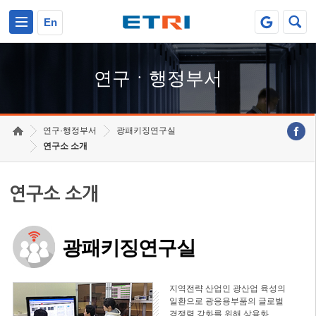
본문 바로가기
주요메뉴 바로가기
하단메뉴 바로가기
En
연구ㆍ행정부서
연구·행정부서
광패키징연구실
연구소 소개
연구소 소개
광패키징연구실
지역전략 산업인 광산업 육성의
일환으로 광응용부품의 글로벌
경쟁력 강화를 위해 상용화