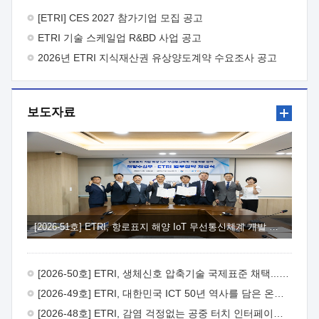
바랍니다.
2026년 8월 한국전자통신연구원장
1. 추진개요

추진목적: ETRI 인력을 기업현장에 파견. 기술지원을
[ETRI] CES 2027 참가기업 모집 공고
실시함으로써 ETRI 개발기술의 사업화를 지원하여
ETRI 기술 스케일업 R&BD 사업 공고
사업화성과를 극대화하고, 지원기업을 강견기업으로 육성하고자
함.
2026년 ETRI 지식재산권 유상양도계약 수요조사 공고
 신청자격: ETRI 협력기업 및 일반 ICT 중소기업*
협력기업: ETRI 창업/연구소기업, 기술이전/출자기업 등 ETRI
개발기술을 사업화하고자 하는 기업
 파견기간: 1년 이상
[최대 3년까지 연속지원 가능]* 연속지원은 지원완료 시점에서
보도자료
당해 지원실적과 차기 지원계획을 평가하여 결정
 기업부담:
연구인력 연봉기준 30 ~ 40%* (1년차) 연봉의 30%, (2 ~ 3년차)
연봉의 40%
 추진일정(1)희망기업 신청/접수(2)희망인력-
희망기업 매칭(3)현장조사/ 선정(심의)(4)협약체결(5)
기업파견8월 3일 ~ 14일
8월 17일 ~ 26일
9월초순
9월 중순
10월 이후* 상기일정은 희망인력-희망기업간 매칭 원활시를
가정한 것으로 상황에 따라 상당기간 일정이 지연될 수 있음. **
(1)희망인력-희망기업간 적합성이 낮다고 판단되거나, (2)
희망인력이 파견의사를 철회할 경우 후속 절차가 진행되지 않을
[2026-51호] ETRI, 항로표지 해양 IoT 무선통신체계 개발 나선다
수 있음.2. 현장지원 희망인력 및 상세이력
 희망인력
목록기술분야연구인력번호지원가능 기술반도체/
전자소자A반도체 소자(trasistor/diode) 제작 공정 전자소자 제작
[2026-50호] ETRI, 생체신호 압축기술 국제표준 채택...의료 AI 시대 연다
공정(FET / SBD 등 )유기물 반도체 소재 및 소자 설계, 합성 및
제작바이오센서 설계/제작토양/수질/가스 센서 설계/
[2026-49호] ETRI, 대한민국 ICT 50년 역사를 담은 온라인 50년사 공개
제작광소자응용B광 센서 및 응용 시스템시스템 제어 및 데이터
[2026-48호] ETRI, 감염 걱정없는 공중 터치 인터페이스 시대 연다
처리FPGA 제어, VHDL 프로그램 개발Labview, Python, C