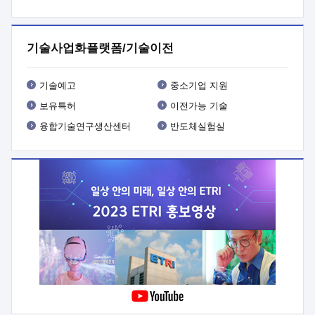
프로그램 개발
 상세이력ㅇ(붙 임1) 대상인력 A 상세이력ㅇ(붙
임2) 대상인력 B 상세이력
3. 신청방법 및 향후일정 등

신청방법: 이메일 (verdi@etri.re.kr)* <별첨양식>을 작성하여
기술사업화플랫폼/기술이전
제출
 문 의 처: ETRI사업화본부 기업성장지원부
기업성장지원전략실ㅇ오경석 책임 연구원 (T. 042-860-5076,
verdi@etri.re.kr)
 제출양식
ㅇ(별첨양식) ETRI연구인력
기술예고
중소기업 지원
현장지원 신청서 (기업)
보유특허
이전가능 기술
융합기술연구생산센터
반도체실험실