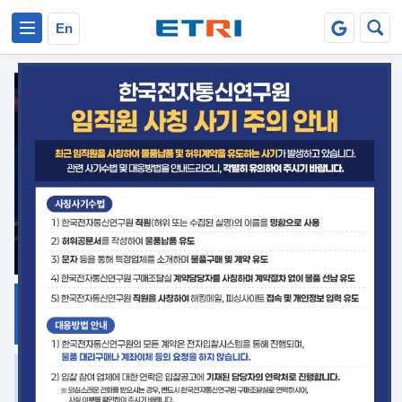
본문 바로가기
주요메뉴 바로가기
En
지식공유
ETRI 오픈소스
플랫폼
거버넌스 대응
발간자료