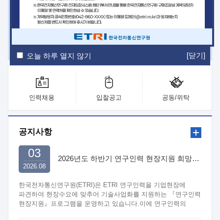
ETRI Insight
ETRI Journal
전자통신동향분석
ETRI 웹진
ETRI 간행물
전자도서관
[닫기]
오늘 하루 열지 않기
인력채용
입찰공고
공동/위탁
공지사항
03
2026년도 하반기 연구인력 현장지원 희망기업 신청/접수
2026.08
한국전자통신연구원(ETRI)은 ETRI 연구인력을 기업현장에
파견하여 현장수요에 맞추어 기술사업화를 지원하는 『연구인력
현장지원』프로그램을 운영하고 있습니다.이에 연구인력의
지원을 희망하는 중소.중견기업에서는 신청하여 주시기